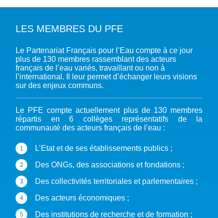
LES MEMBRES DU PFE
A PROPOS DU PFE
Le Partenariat Français pour l’Eau compte à ce jour
NOTRE MISSION
NOTRE PLAIDOYER MULTI-ACTEUR
plus de 130 membres rassemblant des acteurs
français de l’eau variés, travaillant ou non à
NOTRE VISION
L’EAU DANS LES OBJECTIFS DU DÉVELOPPEMENT DURABLE (ODD)
l’international. Il leur permet d’échanger leurs visions
NOS PRODUCTIONS
LES MEMBRES DU PFE
sur des enjeux communs.
EAU & CLIMAT
ÉVÉNEMENTS
RÈGLEMENT DES COTISATIONS DES MEMBRES
NOTRE GOUVERNANCE
BIODIVERSITÉ AQUATIQUE ET SOLUTIONS FONDÉES SUR LA NATURE
Le PFE compte actuellement plus de 130 membres
DEVENIR MEMBRE
NOTRE SECRÉTARIAT
COP29 CLIMAT – BAKOU 2024
PRESSE
répartis en 6 collèges représentatifs de la
ACCÈS À LA WASH DANS LES CONTEXTES DE CRISES ET FRAGILITÉS
communauté des acteurs français de l’eau :
FORUM URBAIN MONDIAL – LE CAIRE 2024
WASH ROAD MAP
EAUX, SOLS, AGROÉCOLOGIE ET SÉCURITÉ ALIMENTAIRE
COP16 BIODIVERSITÉ – CALI 2024
CRISE UKRAINIENNE 2022
AUTRES EXPERTISES
L’Etat et de ses établissements publics ;
FORUM MONDIAL DE L’EAU – BALI 2024
Des ONGs, des associations et fondations ;
COP28 CLIMAT – DUBAÏ 2023
Des collectivités territoriales et parlementaires ;
CONFÉRENCE ONU SUR L’EAU – NEW YORK 2023
Des acteurs économiques ;
TOUS LES ÉVÉNEMENTS
Des institutions de recherche et de formation ;