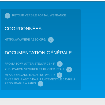
COP29 CLIMAT – BAKOU 2024
RETOUR VERS LE PORTAIL WEFRANCE
FORUM URBAIN MONDIAL – LE CAIRE 2024
COORDONNÉES
COP16 BIODIVERSITÉ – CALI 2024
FORUM MONDIAL DE L’EAU – BALI 2024
HTTPS://WWW.EPE-ASSO.ORG/
COP28 CLIMAT – DUBAÏ 2023
DOCUMENTATION GÉNÉRALE
CONFÉRENCE ONU SUR L’EAU – NEW YORK 2023
FROM A TO W. WATER STEWARDSHIP
PUBLICATION MESURER ET PILOTER L'EAU
TOUS LES ÉVÉNEMENTS
MEASURING AND MANAGING WATER
FLYER POUR ABC D'EAU : LANCEMENT LE 5 AVRIL À
PRODURABLE À PARIS