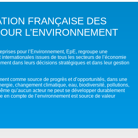
DANS LES OBJECTIFS DU DÉVELOPPEMENT DURABLE (ODD)
ATION FRANÇAISE DES
LIMAT
POUR L’ENVIRONNEMENT
RSITÉ AQUATIQUE ET SOLUTIONS FONDÉES SUR LA NATURE
 LA WASH DANS LES CONTEXTES DE CRISES ET FRAGILITÉS
reprises pour l’Environnement, EpE, regroupe une
 internationales issues de tous les secteurs de l’économie
ment dans leurs décisions stratégiques et dans leur gestion
OLS, AGROÉCOLOGIE ET SÉCURITÉ ALIMENTAIRE
 EXPERTISES
ment comme source de progrès et d’opportunités, dans une
ergie, changement climatique, eau, biodiversité, pollutions,
me qu’aucun acteur ne peut se développer durablement
e en compte de l’environnement est source de valeur