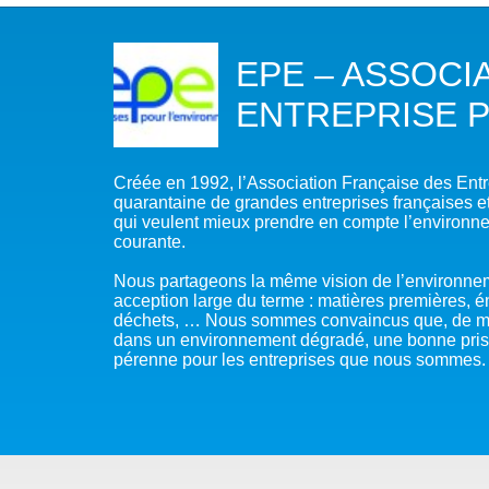
NOTRE MISSION
L’EAU 
EPE – ASSOCI
NOTRE VISION
EAU & C
ENTREPRISE 
LES MEMBRES DU PFE
BIODIVE
NOTRE GOUVERNANCE
ACCÈS À
Créée en 1992, l’Association Française des Ent
quarantaine de grandes entreprises françaises et
qui veulent mieux prendre en compte l’environne
NOTRE SECRÉTARIAT
EAUX, S
courante.
AUTRES
Nous partageons la même vision de l’environne
acception large du terme : matières premières, én
déchets, … Nous sommes convaincus que, de mê
dans un environnement dégradé, une bonne pris
pérenne pour les entreprises que nous sommes.