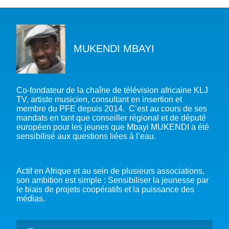
A PROPOS DU PFE
MUKENDI MBAYI
NOTRE MISSION
NOTRE PLAIDOYER MULTI-ACTEUR
NOTRE VISION
L’EAU DANS LES OBJECTIFS DU DÉVELOPPEMENT DURABLE (ODD)
NOS PRODUCTIONS
LES MEMBRES DU PFE
Co-fondateur de la chaîne de télévision africaine KLJ
EAU & CLIMAT
TV, artiste musicien, consultant en insertion et
ÉVÉNEMENTS
RÈGLEMENT DES COTISATIONS DES MEMBRES
NOTRE GOUVERNANCE
membre du PFE depuis 2014. C’est au cours de ses
BIODIVERSITÉ AQUATIQUE ET SOLUTIONS FONDÉES SUR LA NATURE
mandats en tant que conseiller régional et de député
DEVENIR MEMBRE
NOTRE SECRÉTARIAT
COP29 CLIMAT – BAKOU 2024
PRESSE
ACCÈS À LA WASH DANS LES CONTEXTES DE CRISES ET FRAGILITÉS
européen pour les jeunes que Mbayi MUKENDI a été
FORUM URBAIN MONDIAL – LE CAIRE 2024
sensibilisé aux questions liées à l’eau.
WASH ROAD MAP
EAUX, SOLS, AGROÉCOLOGIE ET SÉCURITÉ ALIMENTAIRE
COP16 BIODIVERSITÉ – CALI 2024
CRISE UKRAINIENNE 2022
AUTRES EXPERTISES
FORUM MONDIAL DE L’EAU – BALI 2024
Actif en Afrique et au sein de plusieurs associations,
son ambition est simple : Sensibiliser la jeunesse par
COP28 CLIMAT – DUBAÏ 2023
le biais de projets coopératifs et la puissance des
CONFÉRENCE ONU SUR L’EAU – NEW YORK 2023
médias.
TOUS LES ÉVÉNEMENTS