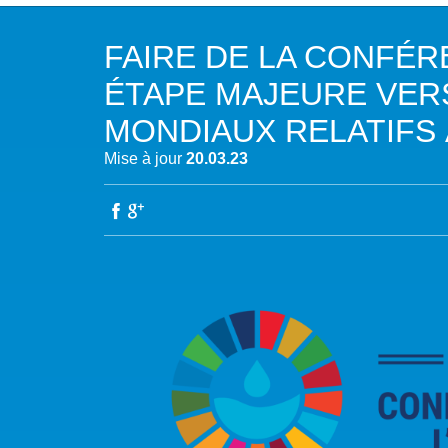
NOTRE MISSION
L’EAU 
FAIRE DE LA CONFÉR
NOTRE VISION
EAU & C
ÉTAPE MAJEURE VER
LES MEMBRES DU PFE
BIODIVE
MONDIAUX RELATIFS 
Mise à jour
20.03.23
NOTRE GOUVERNANCE
ACCÈS À
NOTRE SECRÉTARIAT
EAUX, S
AUTRES