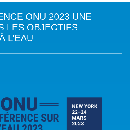
DANS LES OBJECTIFS DU DÉVELOPPEMENT DURABLE (ODD)
ENCE ONU 2023 UNE
LIMAT
S LES OBJECTIFS
RSITÉ AQUATIQUE ET SOLUTIONS FONDÉES SUR LA NATURE
À L’EAU
 LA WASH DANS LES CONTEXTES DE CRISES ET FRAGILITÉS
OLS, AGROÉCOLOGIE ET SÉCURITÉ ALIMENTAIRE
 EXPERTISES