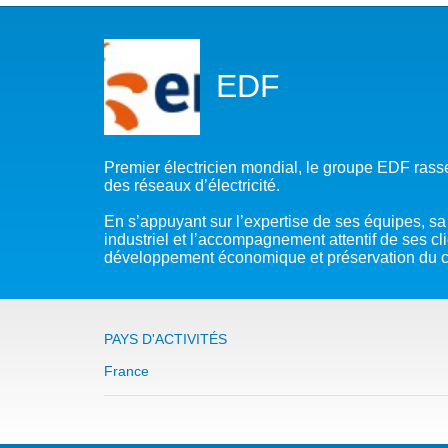
NOTRE MISSION
L’EAU 
NOTRE VISION
EAU & C
EDF
LES MEMBRES DU PFE
BIODIVE
NOTRE GOUVERNANCE
ACCÈS À
Premier électricien mondial, le groupe EDF rass
des réseaux d’électricité.
NOTRE SECRÉTARIAT
EAUX, S
En s’appuyant sur l’expertise de ses équipes, sa
industriel et l’accompagnement attentif de ses cl
AUTRES
développement économique et préservation du c
PAYS D'ACTIVITÉS
France