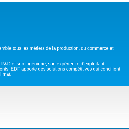
DANS LES OBJECTIFS DU DÉVELOPPEMENT DURABLE (ODD)
LIMAT
RSITÉ AQUATIQUE ET SOLUTIONS FONDÉES SUR LA NATURE
 LA WASH DANS LES CONTEXTES DE CRISES ET FRAGILITÉS
emble tous les métiers de la production, du commerce et
OLS, AGROÉCOLOGIE ET SÉCURITÉ ALIMENTAIRE
 R&D et son ingénierie, son expérience d’exploitant
ients, EDF apporte des solutions compétitives qui concilient
 EXPERTISES
limat.