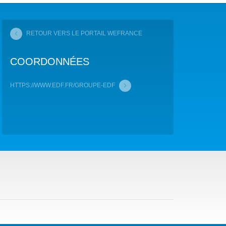
COP29 CLIMAT – BAKOU 2024
RETOUR VERS LE PORTAIL WEFRANCE
FORUM URBAIN MONDIAL – LE CAIRE 2024
COORDONNÉES
COP16 BIODIVERSITÉ – CALI 2024
FORUM MONDIAL DE L’EAU – BALI 2024
HTTPS://WWW.EDF.FR/GROUPE-EDF
COP28 CLIMAT – DUBAÏ 2023
CONFÉRENCE ONU SUR L’EAU – NEW YORK 2023
TOUS LES ÉVÉNEMENTS