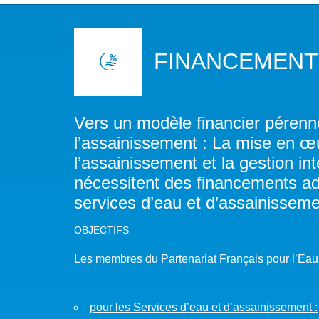
NOTRE MISSION
L’EAU 
NOTRE VISION
EAU & C
FINANCEMENT
LES MEMBRES DU PFE
BIODIVE
NOTRE GOUVERNANCE
ACCÈS À
Vers un modèle financier pérenne
l’assainissement : La mise en œu
NOTRE SECRÉTARIAT
EAUX, S
l’assainissement et la gestion i
nécessitent des financements a
AUTRES
services d’eau et d’assainisseme
OBJECTIFS
Les membres du Partenariat Français pour l’Eau 
pour les Services d’eau et d’assainissement :