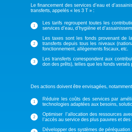
Le financement des services d’eau et d’assainiss
transferts, appelés « les 3 T » :
Les tarifs regroupent toutes les contribu
services d’eau, d’hygiène et d’assainissem
Les taxes sont les fonds provenant de la 
transferts depuis tous les niveaux (nation
fonctionnement, allègements fiscaux, etc.
Les transferts correspondent aux contrib
don des prêts), telles que les fonds versés
Des actions doivent être envisagées, notamment,
Réduire les coûts des services par améli
technologies adaptées aux besoins, solutio
Optimiser l’allocation des ressources ave
l’accès au service des plus pauvres et des 
Développer des systèmes de péréquation ter