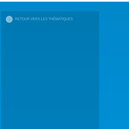
COP29 CLIMAT – BAKOU 2024
RETOUR VERS LES THÉMATIQUES
FORUM URBAIN MONDIAL – LE CAIRE 2024
COP16 BIODIVERSITÉ – CALI 2024
FORUM MONDIAL DE L’EAU – BALI 2024
COP28 CLIMAT – DUBAÏ 2023
CONFÉRENCE ONU SUR L’EAU – NEW YORK 2023
TOUS LES ÉVÉNEMENTS