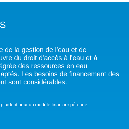
DANS LES OBJECTIFS DU DÉVELOPPEMENT DURABLE (ODD)
LIMAT
S
RSITÉ AQUATIQUE ET SOLUTIONS FONDÉES SUR LA NATURE
 LA WASH DANS LES CONTEXTES DE CRISES ET FRAGILITÉS
 de la gestion de l’eau et de
vre du droit d'accès à l'eau et à
OLS, AGROÉCOLOGIE ET SÉCURITÉ ALIMENTAIRE
ntégrée des ressources en eau
daptés. Les besoins de financement des
 EXPERTISES
nt sont considérables.
plaident pour un modèle financier pérenne :