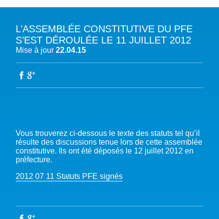
L’ASSEMBLÉE CONSTITUTIVE DU PFE
A PROPOS DU PFE
S’EST DÉROULÉE LE 11 JUILLET 2012
Mise à jour
22.04.15
NOTRE MISSION
NOTRE PLAIDOYER MULTI-ACTEUR
NOTRE VISION
L’EAU DANS LES OBJECTIFS DU DÉVELOPPEMENT DURABLE (ODD)
NOS PRODUCTIONS
LES MEMBRES DU PFE
EAU & CLIMAT
ÉVÉNEMENTS
RÈGLEMENT DES COTISATIONS DES MEMBRES
NOTRE GOUVERNANCE
BIODIVERSITÉ AQUATIQUE ET SOLUTIONS FONDÉES SUR LA NATURE
DEVENIR MEMBRE
NOTRE SECRÉTARIAT
COP29 CLIMAT – BAKOU 2024
PRESSE
ACCÈS À LA WASH DANS LES CONTEXTES DE CRISES ET FRAGILITÉS
FORUM URBAIN MONDIAL – LE CAIRE 2024
Vous trouverez ci-dessous le texte des statuts tel qu’il
WASH ROAD MAP
EAUX, SOLS, AGROÉCOLOGIE ET SÉCURITÉ ALIMENTAIRE
résulte des discussions tenue lors de cette assemblée
COP16 BIODIVERSITÉ – CALI 2024
CRISE UKRAINIENNE 2022
AUTRES EXPERTISES
constitutive. Ils ont été déposés le 12 juillet 2012 en
FORUM MONDIAL DE L’EAU – BALI 2024
préfecture.
COP28 CLIMAT – DUBAÏ 2023
2012 07 11 Statuts PFE signés
CONFÉRENCE ONU SUR L’EAU – NEW YORK 2023
TOUS LES ÉVÉNEMENTS