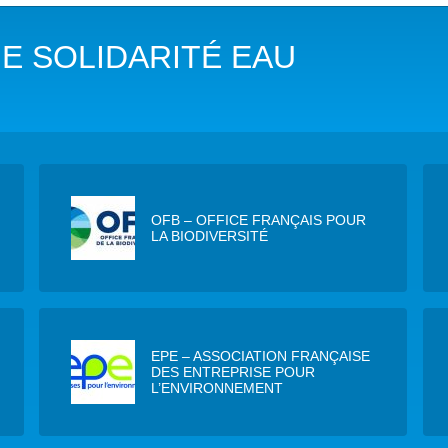
DANS LES OBJECTIFS DU DÉVELOPPEMENT DURABLE (ODD)
E SOLIDARITÉ EAU
LIMAT
RSITÉ AQUATIQUE ET SOLUTIONS FONDÉES SUR LA NATURE
 LA WASH DANS LES CONTEXTES DE CRISES ET FRAGILITÉS
OLS, AGROÉCOLOGIE ET SÉCURITÉ ALIMENTAIRE
OFB – OFFICE FRANÇAIS POUR
LA BIODIVERSITÉ
 EXPERTISES
EPE – ASSOCIATION FRANÇAISE
DES ENTREPRISE POUR
L’ENVIRONNEMENT