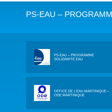
NOTRE MISSION
L’EAU 
PS-EAU – PROGRAMM
NOTRE VISION
EAU & C
LES MEMBRES DU PFE
BIODIVE
NOTRE GOUVERNANCE
ACCÈS À
NOTRE SECRÉTARIAT
EAUX, S
PS-EAU – PROGRAMME
SOLIDARITÉ EAU
AUTRES
OFFICE DE L’EAU MARTINIQUE –
ODE MARTINIQUE