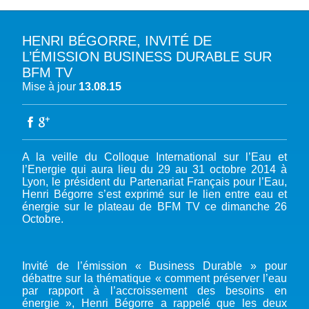
HENRI BÉGORRE, INVITÉ DE
A PROPOS DU PFE
L’ÉMISSION BUSINESS DURABLE SUR
BFM TV
NOTRE MISSION
NOTRE PLAIDOYER MULTI-ACTEUR
Mise à jour
13.08.15
NOTRE VISION
L’EAU DANS LES OBJECTIFS DU DÉVELOPPEMENT DURABLE (ODD)
NOS PRODUCTIONS
LES MEMBRES DU PFE
EAU & CLIMAT
ÉVÉNEMENTS
RÈGLEMENT DES COTISATIONS DES MEMBRES
NOTRE GOUVERNANCE
BIODIVERSITÉ AQUATIQUE ET SOLUTIONS FONDÉES SUR LA NATURE
A la veille du Colloque International sur l’Eau et
DEVENIR MEMBRE
NOTRE SECRÉTARIAT
COP29 CLIMAT – BAKOU 2024
PRESSE
ACCÈS À LA WASH DANS LES CONTEXTES DE CRISES ET FRAGILITÉS
l’Energie qui aura lieu du 29 au 31 octobre 2014 à
Lyon, le président du Partenariat Français pour l’Eau,
FORUM URBAIN MONDIAL – LE CAIRE 2024
WASH ROAD MAP
EAUX, SOLS, AGROÉCOLOGIE ET SÉCURITÉ ALIMENTAIRE
Henri Bégorre s’est exprimé sur le lien entre eau et
COP16 BIODIVERSITÉ – CALI 2024
énergie sur le plateau de BFM TV ce dimanche 26
CRISE UKRAINIENNE 2022
AUTRES EXPERTISES
Octobre.
FORUM MONDIAL DE L’EAU – BALI 2024
COP28 CLIMAT – DUBAÏ 2023
CONFÉRENCE ONU SUR L’EAU – NEW YORK 2023
Invité de l’émission « Business Durable » pour
débattre sur la thématique « comment préserver l’eau
TOUS LES ÉVÉNEMENTS
par rapport à l’accroissement des besoins en
énergie », Henri Bégorre a rappelé que les deux