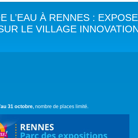
DANS LES OBJECTIFS DU DÉVELOPPEMENT DURABLE (ODD)
 L’EAU À RENNES : EXPOSEZ
LIMAT
 SUR LE VILLAGE INNOVATIO
RSITÉ AQUATIQUE ET SOLUTIONS FONDÉES SUR LA NATURE
 LA WASH DANS LES CONTEXTES DE CRISES ET FRAGILITÉS
OLS, AGROÉCOLOGIE ET SÉCURITÉ ALIMENTAIRE
 EXPERTISES
’au 31 octobre,
nombre de places limité.