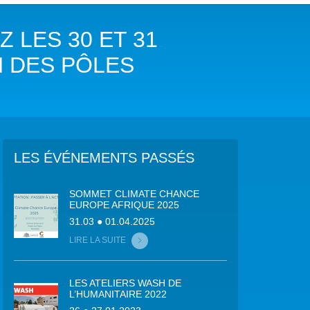
COP29 CLIMAT – BAKOU 2024
 LES 30 ET 31
FORUM URBAIN MONDIAL – LE CAIRE 2024
N DES PÔLES
COP16 BIODIVERSITÉ – CALI 2024
FORUM MONDIAL DE L’EAU – BALI 2024
COP28 CLIMAT – DUBAÏ 2023
LES ÉVÉNEMENTS PASSÉS
CONFÉRENCE ONU SUR L’EAU – NEW YORK 2023
SOMMET CLIMATE CHANCE
EUROPE AFRIQUE 2025
TOUS LES ÉVÉNEMENTS
31.03 ● 01.04.2025
LIRE LA SUITE
LES ATELIERS WASH DE
L’HUMANITAIRE 2022