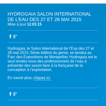
HYDROGAIA SALON INTERNATIONAL
A PROPOS DU PFE
DE L’EAU DES 27 ET 28 MAI 2015
Mise à jour
12.03.15
NOTRE MISSION
NOTRE PLAIDOYER MULTI-ACTEUR
NOTRE VISION
L’EAU DANS LES OBJECTIFS DU DÉVELOPPEMENT DURABLE (ODD)
NOS PRODUCTIONS
LES MEMBRES DU PFE
EAU & CLIMAT
ÉVÉNEMENTS
Hydrogaia, le Salon International de l’Eau des 27 et
RÈGLEMENT DES COTISATIONS DES MEMBRES
NOTRE GOUVERNANCE
BIODIVERSITÉ AQUATIQUE ET SOLUTIONS FONDÉES SUR LA NATURE
28 mai 2015, 5ème édition du genre, se tiendra au
DEVENIR MEMBRE
NOTRE SECRÉTARIAT
COP29 CLIMAT – BAKOU 2024
Parc des Expositions de Montpellier. Hydrogaia est le
PRESSE
ACCÈS À LA WASH DANS LES CONTEXTES DE CRISES ET FRAGILITÉS
seul rendez-vous des professionnels de l’eau à
FORUM URBAIN MONDIAL – LE CAIRE 2024
WASH ROAD MAP
EAUX, SOLS, AGROÉCOLOGIE ET SÉCURITÉ ALIMENTAIRE
présenter des savoir-faire à la française de la
conception à l’exploitation.
COP16 BIODIVERSITÉ – CALI 2024
CRISE UKRAINIENNE 2022
AUTRES EXPERTISES
FORUM MONDIAL DE L’EAU – BALI 2024
En savoir plus,
cliquez ici
COP28 CLIMAT – DUBAÏ 2023
CONFÉRENCE ONU SUR L’EAU – NEW YORK 2023
TOUS LES ÉVÉNEMENTS