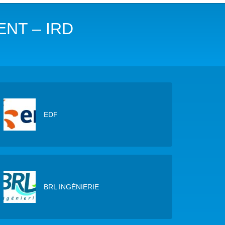
COP29 CLIMAT – BAKOU 2024
NT – IRD
FORUM URBAIN MONDIAL – LE CAIRE 2024
COP16 BIODIVERSITÉ – CALI 2024
FORUM MONDIAL DE L’EAU – BALI 2024
COP28 CLIMAT – DUBAÏ 2023
EDF
CONFÉRENCE ONU SUR L’EAU – NEW YORK 2023
TOUS LES ÉVÉNEMENTS
BRL INGÉNIERIE