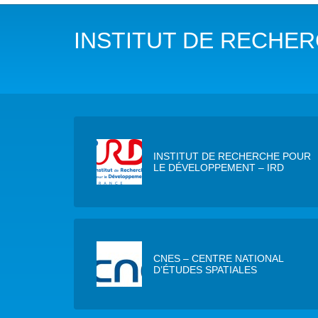
NOTRE MISSION
L’EAU 
INSTITUT DE RECHE
NOTRE VISION
EAU & C
LES MEMBRES DU PFE
BIODIVE
NOTRE GOUVERNANCE
ACCÈS À
NOTRE SECRÉTARIAT
EAUX, S
INSTITUT DE RECHERCHE POUR
LE DÉVELOPPEMENT – IRD
AUTRES
CNES – CENTRE NATIONAL
D’ÉTUDES SPATIALES