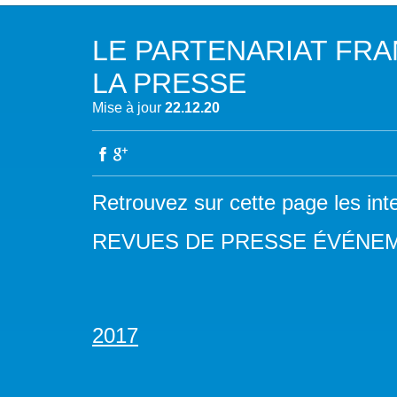
NOTRE MISSION
L’EAU 
LE PARTENARIAT FRA
NOTRE VISION
EAU & C
LA PRESSE
LES MEMBRES DU PFE
BIODIVE
Mise à jour
22.12.20
NOTRE GOUVERNANCE
ACCÈS À
NOTRE SECRÉTARIAT
EAUX, S
Retrouvez sur cette page les int
AUTRES
REVUES DE PRESSE ÉVÉNE
2017