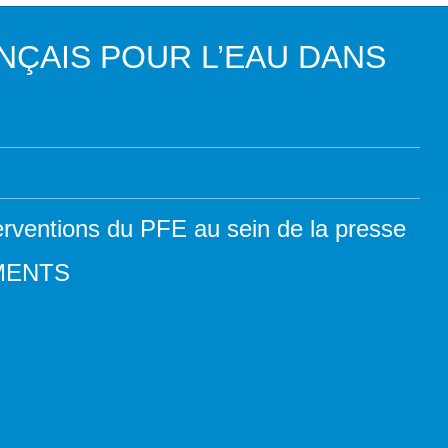
DANS LES OBJECTIFS DU DÉVELOPPEMENT DURABLE (ODD)
NÇAIS POUR L’EAU DANS
LIMAT
RSITÉ AQUATIQUE ET SOLUTIONS FONDÉES SUR LA NATURE
 LA WASH DANS LES CONTEXTES DE CRISES ET FRAGILITÉS
OLS, AGROÉCOLOGIE ET SÉCURITÉ ALIMENTAIRE
erventions du PFE au sein de la presse
 EXPERTISES
MENTS