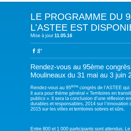
NOTRE MISSION
L’EAU 
LE PROGRAMME DU 
NOTRE VISION
EAU & C
L’ASTEE EST DISPONI
LES MEMBRES DU PFE
BIODIVE
Mise à jour
11.05.16
NOTRE GOUVERNANCE
ACCÈS À
NOTRE SECRÉTARIAT
EAUX, S
Rendez-vous au 95ème congrès d
Moulineaux du 31 mai au 3 juin 
AUTRES
ème
Rendez-vous au 95
congrès de l’ASTEE qui s
Il aura pour thème général « Territoires en trans
publics ». Il sera la conclusion d’une réflexion e
durables et responsables, 2014 sur l’innovation 
2015 sur les villes et territoires sobres et sûrs.
Entre 800 et 1 000 participants sont attendus. L