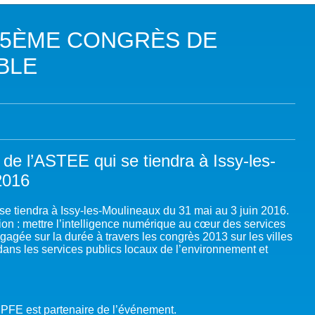
DANS LES OBJECTIFS DU DÉVELOPPEMENT DURABLE (ODD)
95ÈME CONGRÈS DE
LIMAT
BLE
RSITÉ AQUATIQUE ET SOLUTIONS FONDÉES SUR LA NATURE
 LA WASH DANS LES CONTEXTES DE CRISES ET FRAGILITÉS
OLS, AGROÉCOLOGIE ET SÉCURITÉ ALIMENTAIRE
e l’ASTEE qui se tiendra à Issy-les-
2016
 EXPERTISES
e tiendra à Issy-les-Moulineaux du 31 mai au 3 juin 2016.
ition : mettre l’intelligence numérique au cœur des services
ngagée sur la durée à travers les congrès 2013 sur les villes
dans les services publics locaux de l’environnement et
e PFE est partenaire de l’événement.