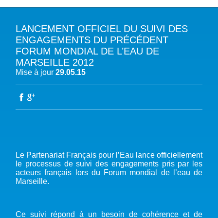
LANCEMENT OFFICIEL DU SUIVI DES
A PROPOS DU PFE
ENGAGEMENTS DU PRÉCÉDENT
FORUM MONDIAL DE L’EAU DE
NOTRE MISSION
NOTRE PLAIDOYER MULTI-ACTEUR
MARSEILLE 2012
NOTRE VISION
Mise à jour
29.05.15
L’EAU DANS LES OBJECTIFS DU DÉVELOPPEMENT DURABLE (ODD)
NOS PRODUCTIONS
LES MEMBRES DU PFE
EAU & CLIMAT
ÉVÉNEMENTS
RÈGLEMENT DES COTISATIONS DES MEMBRES
NOTRE GOUVERNANCE
BIODIVERSITÉ AQUATIQUE ET SOLUTIONS FONDÉES SUR LA NATURE
DEVENIR MEMBRE
NOTRE SECRÉTARIAT
COP29 CLIMAT – BAKOU 2024
PRESSE
ACCÈS À LA WASH DANS LES CONTEXTES DE CRISES ET FRAGILITÉS
FORUM URBAIN MONDIAL – LE CAIRE 2024
WASH ROAD MAP
EAUX, SOLS, AGROÉCOLOGIE ET SÉCURITÉ ALIMENTAIRE
COP16 BIODIVERSITÉ – CALI 2024
CRISE UKRAINIENNE 2022
AUTRES EXPERTISES
Le Partenariat Français pour l’Eau lance officiellement
FORUM MONDIAL DE L’EAU – BALI 2024
le processus de suivi des engagements pris par les
COP28 CLIMAT – DUBAÏ 2023
acteurs français lors du Forum mondial de l’eau de
Marseille.
CONFÉRENCE ONU SUR L’EAU – NEW YORK 2023
TOUS LES ÉVÉNEMENTS
Ce suivi répond à un besoin de cohérence et de