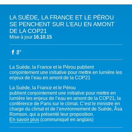
LA SUÈDE, LA FRANCE ET LE PÉROU
A PROPOS DU PFE
SE PENCHENT SUR L’EAU EN AMONT
DE LA COP21
NOTRE MISSION
NOTRE PLAIDOYER MULTI-ACTEUR
Mise à jour
16.10.15
NOTRE VISION
L’EAU DANS LES OBJECTIFS DU DÉVELOPPEMENT DURABLE (ODD)
NOS PRODUCTIONS
LES MEMBRES DU PFE
EAU & CLIMAT
ÉVÉNEMENTS
RÈGLEMENT DES COTISATIONS DES MEMBRES
NOTRE GOUVERNANCE
BIODIVERSITÉ AQUATIQUE ET SOLUTIONS FONDÉES SUR LA NATURE
La Suède, la France et le Pérou publient
DEVENIR MEMBRE
NOTRE SECRÉTARIAT
COP29 CLIMAT – BAKOU 2024
PRESSE
ACCÈS À LA WASH DANS LES CONTEXTES DE CRISES ET FRAGILITÉS
conjointement une initiative pour mettre en lumière les
enjeux de l’eau en amont de la COP21
FORUM URBAIN MONDIAL – LE CAIRE 2024
WASH ROAD MAP
EAUX, SOLS, AGROÉCOLOGIE ET SÉCURITÉ ALIMENTAIRE
COP16 BIODIVERSITÉ – CALI 2024
La Suède, la France et le Pérou
CRISE UKRAINIENNE 2022
AUTRES EXPERTISES
publient conjointement une initiative pour mettre en
FORUM MONDIAL DE L’EAU – BALI 2024
lumière les enjeux de l’eau en amont de la COP21, la
conférence de Paris sur le climat. C’est le ministre en
COP28 CLIMAT – DUBAÏ 2023
charge du climat et de l’environnement de Suède, Åsa
CONFÉRENCE ONU SUR L’EAU – NEW YORK 2023
Romson, qui a présenté leur proposition.
En savoir plus
(communiqué en anglais)
TOUS LES ÉVÉNEMENTS