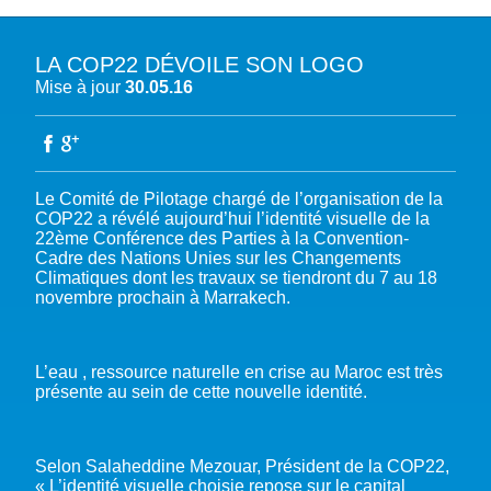
LA COP22 DÉVOILE SON LOGO
A PROPOS DU PFE
Mise à jour
30.05.16
NOTRE MISSION
NOTRE PLAIDOYER MULTI-ACTEUR
NOTRE VISION
L’EAU DANS LES OBJECTIFS DU DÉVELOPPEMENT DURABLE (ODD)
NOS PRODUCTIONS
LES MEMBRES DU PFE
Le Comité de Pilotage chargé de l’organisation de la
EAU & CLIMAT
COP22 a révélé aujourd’hui l’identité visuelle de la
ÉVÉNEMENTS
RÈGLEMENT DES COTISATIONS DES MEMBRES
NOTRE GOUVERNANCE
BIODIVERSITÉ AQUATIQUE ET SOLUTIONS FONDÉES SUR LA NATURE
22ème Conférence des Parties à la Convention-
DEVENIR MEMBRE
NOTRE SECRÉTARIAT
Cadre des Nations Unies sur les Changements
COP29 CLIMAT – BAKOU 2024
PRESSE
ACCÈS À LA WASH DANS LES CONTEXTES DE CRISES ET FRAGILITÉS
Climatiques dont les travaux se tiendront du 7 au 18
FORUM URBAIN MONDIAL – LE CAIRE 2024
novembre prochain à Marrakech.
WASH ROAD MAP
EAUX, SOLS, AGROÉCOLOGIE ET SÉCURITÉ ALIMENTAIRE
COP16 BIODIVERSITÉ – CALI 2024
CRISE UKRAINIENNE 2022
AUTRES EXPERTISES
FORUM MONDIAL DE L’EAU – BALI 2024
L’eau , ressource naturelle en crise au Maroc est très
COP28 CLIMAT – DUBAÏ 2023
présente au sein de cette nouvelle identité.
CONFÉRENCE ONU SUR L’EAU – NEW YORK 2023
TOUS LES ÉVÉNEMENTS
Selon Salaheddine Mezouar, Président de la COP22,
« L’identité visuelle choisie repose sur le capital