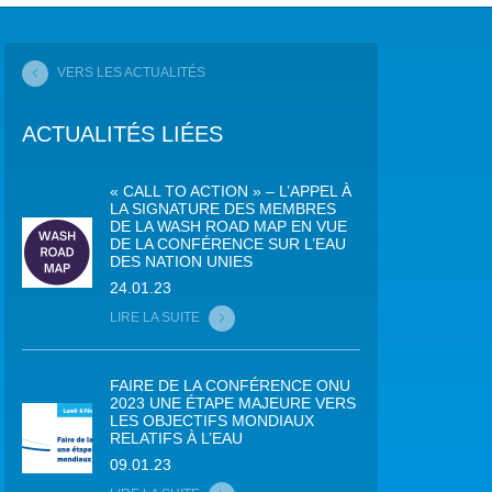
COP29 CLIMAT – BAKOU 2024
VERS LES ACTUALITÉS
FORUM URBAIN MONDIAL – LE CAIRE 2024
ACTUALITÉS LIÉES
COP16 BIODIVERSITÉ – CALI 2024
FORUM MONDIAL DE L’EAU – BALI 2024
« CALL TO ACTION » – L’APPEL À
LA SIGNATURE DES MEMBRES
DE LA WASH ROAD MAP EN VUE
COP28 CLIMAT – DUBAÏ 2023
DE LA CONFÉRENCE SUR L’EAU
DES NATION UNIES
CONFÉRENCE ONU SUR L’EAU – NEW YORK 2023
24.01.23
LIRE LA SUITE
TOUS LES ÉVÉNEMENTS
FAIRE DE LA CONFÉRENCE ONU
2023 UNE ÉTAPE MAJEURE VERS
LES OBJECTIFS MONDIAUX
RELATIFS À L’EAU
09.01.23