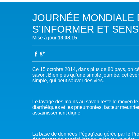
NOTRE MISSION
L’EAU 
JOURNÉE MONDIALE D
NOTRE VISION
EAU & C
S’INFORMER ET SENS
LES MEMBRES DU PFE
BIODIVE
Mise à jour
13.08.15
NOTRE GOUVERNANCE
ACCÈS À
NOTRE SECRÉTARIAT
EAUX, S
Ce 15 octobre 2014, dans plus de 80 pays, on c
savon. Bien plus qu’une simple journée, cet évé
AUTRES
simple, qui peut sauver des vies.
Le lavage des mains au savon reste le moyen le 
diarrhéiques et les pneumonies, facteur meurtri
assainissement digne.
La base de données Pégag’eau gérée par le Pro