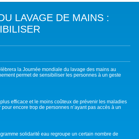
DANS LES OBJECTIFS DU DÉVELOPPEMENT DURABLE (ODD)
U LAVAGE DE MAINS :
LIMAT
IBILISER
RSITÉ AQUATIQUE ET SOLUTIONS FONDÉES SUR LA NATURE
 LA WASH DANS LES CONTEXTES DE CRISES ET FRAGILITÉS
OLS, AGROÉCOLOGIE ET SÉCURITÉ ALIMENTAIRE
élèbrera la Journée mondiale du lavage des mains au
nement permet de sensibiliser les personnes à un geste
 EXPERTISES
plus efficace et le moins coûteux de prévenir les maladies
er pour encore trop de personnes n’ayant pas accès à un
gramme solidarité eau regroupe un certain nombre de