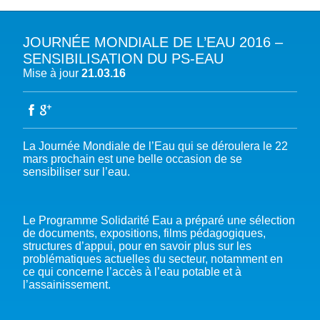
JOURNÉE MONDIALE DE L’EAU 2016 –
A PROPOS DU PFE
SENSIBILISATION DU PS-EAU
Mise à jour
21.03.16
NOTRE MISSION
NOTRE PLAIDOYER MULTI-ACTEUR
NOTRE VISION
L’EAU DANS LES OBJECTIFS DU DÉVELOPPEMENT DURABLE (ODD)
NOS PRODUCTIONS
LES MEMBRES DU PFE
EAU & CLIMAT
ÉVÉNEMENTS
La Journée Mondiale de l’Eau qui se déroulera le 22
RÈGLEMENT DES COTISATIONS DES MEMBRES
NOTRE GOUVERNANCE
BIODIVERSITÉ AQUATIQUE ET SOLUTIONS FONDÉES SUR LA NATURE
mars prochain est une belle occasion de se
DEVENIR MEMBRE
NOTRE SECRÉTARIAT
COP29 CLIMAT – BAKOU 2024
sensibiliser sur l’eau.
PRESSE
ACCÈS À LA WASH DANS LES CONTEXTES DE CRISES ET FRAGILITÉS
FORUM URBAIN MONDIAL – LE CAIRE 2024
WASH ROAD MAP
EAUX, SOLS, AGROÉCOLOGIE ET SÉCURITÉ ALIMENTAIRE
COP16 BIODIVERSITÉ – CALI 2024
CRISE UKRAINIENNE 2022
AUTRES EXPERTISES
Le Programme Solidarité Eau a préparé une sélection
FORUM MONDIAL DE L’EAU – BALI 2024
de documents, expositions, films pédagogiques,
structures d’appui, pour en savoir plus sur les
COP28 CLIMAT – DUBAÏ 2023
problématiques actuelles du secteur, notamment en
ce qui concerne l’accès à l’eau potable et à
CONFÉRENCE ONU SUR L’EAU – NEW YORK 2023
l’assainissement.
TOUS LES ÉVÉNEMENTS