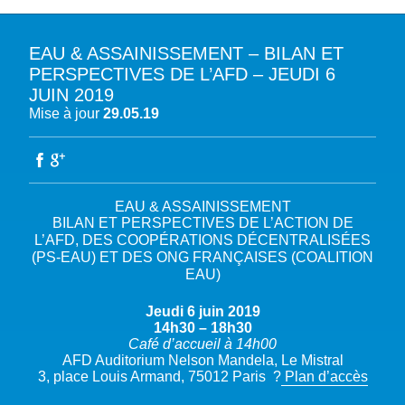
EAU & ASSAINISSEMENT – BILAN ET
A PROPOS DU PFE
PERSPECTIVES DE L’AFD – JEUDI 6
JUIN 2019
NOTRE MISSION
NOTRE PLAIDOYER MULTI-ACTEUR
Mise à jour
29.05.19
NOTRE VISION
L’EAU DANS LES OBJECTIFS DU DÉVELOPPEMENT DURABLE (ODD)
NOS PRODUCTIONS
LES MEMBRES DU PFE
EAU & CLIMAT
ÉVÉNEMENTS
RÈGLEMENT DES COTISATIONS DES MEMBRES
NOTRE GOUVERNANCE
BIODIVERSITÉ AQUATIQUE ET SOLUTIONS FONDÉES SUR LA NATURE
EAU & ASSAINISSEMENT
DEVENIR MEMBRE
NOTRE SECRÉTARIAT
COP29 CLIMAT – BAKOU 2024
PRESSE
ACCÈS À LA WASH DANS LES CONTEXTES DE CRISES ET FRAGILITÉS
BILAN ET PERSPECTIVES DE L’ACTION DE
L’AFD, DES COOPÉRATIONS DÉCENTRALISÉES
FORUM URBAIN MONDIAL – LE CAIRE 2024
WASH ROAD MAP
EAUX, SOLS, AGROÉCOLOGIE ET SÉCURITÉ ALIMENTAIRE
(PS-EAU) ET DES ONG FRANÇAISES (COALITION
COP16 BIODIVERSITÉ – CALI 2024
EAU)
CRISE UKRAINIENNE 2022
AUTRES EXPERTISES
FORUM MONDIAL DE L’EAU – BALI 2024
Jeudi 6 juin 2019
COP28 CLIMAT – DUBAÏ 2023
14h30 – 18h30
Café d’accueil à 14h00
CONFÉRENCE ONU SUR L’EAU – NEW YORK 2023
AFD Auditorium Nelson Mandela, Le Mistral
TOUS LES ÉVÉNEMENTS
3, place Louis Armand, 75012 Paris ?
Plan d’accès