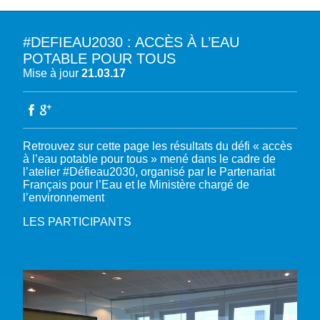
#DEFIEAU2030 : ACCÈS À L’EAU
A PROPOS DU PFE
POTABLE POUR TOUS
Mise à jour
21.03.17
NOTRE MISSION
NOTRE PLAIDOYER MULTI-ACTEUR
NOTRE VISION
L’EAU DANS LES OBJECTIFS DU DÉVELOPPEMENT DURABLE (ODD)
NOS PRODUCTIONS
LES MEMBRES DU PFE
EAU & CLIMAT
ÉVÉNEMENTS
Retrouvez sur cette page les résultats du défi « accès
RÈGLEMENT DES COTISATIONS DES MEMBRES
NOTRE GOUVERNANCE
BIODIVERSITÉ AQUATIQUE ET SOLUTIONS FONDÉES SUR LA NATURE
à l’eau potable pour tous » mené dans le cadre de
DEVENIR MEMBRE
NOTRE SECRÉTARIAT
COP29 CLIMAT – BAKOU 2024
l’atelier #Défieau2030, organisé par le Partenariat
PRESSE
ACCÈS À LA WASH DANS LES CONTEXTES DE CRISES ET FRAGILITÉS
Français pour l’Eau et le Ministère chargé de
FORUM URBAIN MONDIAL – LE CAIRE 2024
WASH ROAD MAP
EAUX, SOLS, AGROÉCOLOGIE ET SÉCURITÉ ALIMENTAIRE
l’environnement
COP16 BIODIVERSITÉ – CALI 2024
CRISE UKRAINIENNE 2022
AUTRES EXPERTISES
LES PARTICIPANTS
FORUM MONDIAL DE L’EAU – BALI 2024
COP28 CLIMAT – DUBAÏ 2023
CONFÉRENCE ONU SUR L’EAU – NEW YORK 2023
TOUS LES ÉVÉNEMENTS