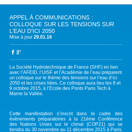
APPEL À COMMUNICATIONS :
A PROPOS DU PFE
COLLOQUE SUR LES TENSIONS SUR
L’EAU D’ICI 2050
NOTRE MISSION
NOTRE PLAIDOYER MULTI-ACTEUR
Mise à jour
29.01.16
NOTRE VISION
L’EAU DANS LES OBJECTIFS DU DÉVELOPPEMENT DURABLE (ODD)
NOS PRODUCTIONS
LES MEMBRES DU PFE
EAU & CLIMAT
ÉVÉNEMENTS
RÈGLEMENT DES COTISATIONS DES MEMBRES
NOTRE GOUVERNANCE
BIODIVERSITÉ AQUATIQUE ET SOLUTIONS FONDÉES SUR LA NATURE
La Société Hydrotechnique de France (SHF) en lien
DEVENIR MEMBRE
NOTRE SECRÉTARIAT
COP29 CLIMAT – BAKOU 2024
PRESSE
ACCÈS À LA WASH DANS LES CONTEXTES DE CRISES ET FRAGILITÉS
avec l’AFEID, l’UISF et l’Académie de l’eau préparent
un colloque sur le thème des tensions sur l’eau d’ici
FORUM URBAIN MONDIAL – LE CAIRE 2024
WASH ROAD MAP
EAUX, SOLS, AGROÉCOLOGIE ET SÉCURITÉ ALIMENTAIRE
2050 et les crises liées. Ce colloque aura lieu les 8 et
COP16 BIODIVERSITÉ – CALI 2024
9 octobre 2015, à l’Ecole des Ponts Paris Tech à
CRISE UKRAINIENNE 2022
AUTRES EXPERTISES
Marne la Vallée.
FORUM MONDIAL DE L’EAU – BALI 2024
COP28 CLIMAT – DUBAÏ 2023
CONFÉRENCE ONU SUR L’EAU – NEW YORK 2023
Cette manifestation s’inscrit dans le cadre des
évènements préparatoires à la 21ème Conférence
TOUS LES ÉVÉNEMENTS
des Nations Unies sur le climat (COP21) qui se
tiendra du 30 novembre au 11 décembre 2015 à Paris.