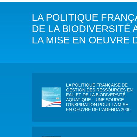
NOTRE MISSION
L’EAU 
LA POLITIQUE FRANÇ
NOTRE VISION
EAU & C
DE LA BIODIVERSITÉ
LES MEMBRES DU PFE
BIODIVE
LA MISE EN OEUVRE 
NOTRE GOUVERNANCE
ACCÈS À
NOTRE SECRÉTARIAT
EAUX, S
AUTRES
LA POLITIQUE FRANÇAISE DE
GESTION DES RESSOURCES EN
EAU ET DE LA BIODIVERSITÉ
AQUATIQUE – UNE SOURCE
D’INSPIRATION POUR LA MISE
EN OEUVRE DE L’AGENDA 2030