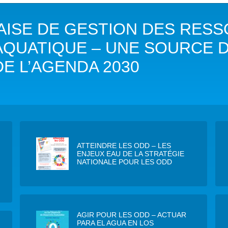
DANS LES OBJECTIFS DU DÉVELOPPEMENT DURABLE (ODD)
AISE DE GESTION DES RES
LIMAT
 AQUATIQUE – UNE SOURCE D
RSITÉ AQUATIQUE ET SOLUTIONS FONDÉES SUR LA NATURE
DE L’AGENDA 2030
 LA WASH DANS LES CONTEXTES DE CRISES ET FRAGILITÉS
OLS, AGROÉCOLOGIE ET SÉCURITÉ ALIMENTAIRE
 EXPERTISES
ATTEINDRE LES ODD – LES
ENJEUX EAU DE LA STRATÉGIE
NATIONALE POUR LES ODD
AGIR POUR LES ODD – ACTUAR
PARA EL AGUA EN LOS