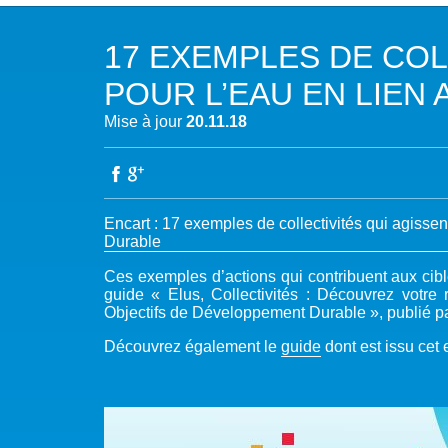
NOTRE MISSION
L’EAU 
17 EXEMPLES DE COL
NOTRE VISION
EAU & C
POUR L’EAU EN LIEN
LES MEMBRES DU PFE
BIODIVE
Mise à jour
20.11.18
NOTRE GOUVERNANCE
ACCÈS À
NOTRE SECRÉTARIAT
EAUX, S
Encart : 17 exemples de collectivités qui agisse
Durable
AUTRES
Ces exemples d’actions qui contribuent aux cibl
guide « Elus, Collectivités : Découvrez votre 
Objectifs de Développement Durable », publié p
Découvrez également le
guide
dont est issu cet 