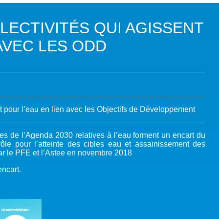
DANS LES OBJECTIFS DU DÉVELOPPEMENT DURABLE (ODD)
LECTIVITÉS QUI AGISSENT
LIMAT
 AVEC LES ODD
RSITÉ AQUATIQUE ET SOLUTIONS FONDÉES SUR LA NATURE
 LA WASH DANS LES CONTEXTES DE CRISES ET FRAGILITÉS
OLS, AGROÉCOLOGIE ET SÉCURITÉ ALIMENTAIRE
nt pour l’eau en lien avec les Objectifs de Développement
 EXPERTISES
es de l’Agenda 2030 relatives à l’eau forment un encart du
rôle pour l’atteinte des cibles eau et assainissement des
ar le PFE et l’Astee en novembre 2018
encart.