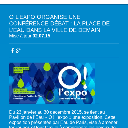
O L’EXPO ORGANISE UNE
A PROPOS DU PFE
CONFÉRENCE-DÉBAT : LA PLACE DE
L’EAU DANS LA VILLE DE DEMAIN
NOTRE MISSION
NOTRE PLAIDOYER MULTI-ACTEUR
Mise à jour
02.07.15
NOTRE VISION
L’EAU DANS LES OBJECTIFS DU DÉVELOPPEMENT DURABLE (ODD)
NOS PRODUCTIONS
LES MEMBRES DU PFE
EAU & CLIMAT
ÉVÉNEMENTS
RÈGLEMENT DES COTISATIONS DES MEMBRES
NOTRE GOUVERNANCE
BIODIVERSITÉ AQUATIQUE ET SOLUTIONS FONDÉES SUR LA NATURE
DEVENIR MEMBRE
NOTRE SECRÉTARIAT
COP29 CLIMAT – BAKOU 2024
PRESSE
ACCÈS À LA WASH DANS LES CONTEXTES DE CRISES ET FRAGILITÉS
FORUM URBAIN MONDIAL – LE CAIRE 2024
WASH ROAD MAP
EAUX, SOLS, AGROÉCOLOGIE ET SÉCURITÉ ALIMENTAIRE
COP16 BIODIVERSITÉ – CALI 2024
CRISE UKRAINIENNE 2022
AUTRES EXPERTISES
FORUM MONDIAL DE L’EAU – BALI 2024
COP28 CLIMAT – DUBAÏ 2023
CONFÉRENCE ONU SUR L’EAU – NEW YORK 2023
Du 23 janvier au 30 décembre 2015, se tient au
Pavillon de l’Eau « O ! l’expo » une exposition. Cette
TOUS LES ÉVÉNEMENTS
exposition présentée par Eau de Paris, vise à amener
les jeunes et leur famille à comprendre les enjeux de