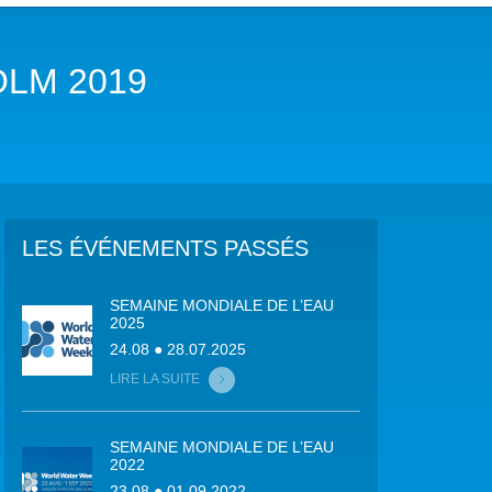
COP29 CLIMAT – BAKOU 2024
OLM 2019
FORUM URBAIN MONDIAL – LE CAIRE 2024
COP16 BIODIVERSITÉ – CALI 2024
FORUM MONDIAL DE L’EAU – BALI 2024
COP28 CLIMAT – DUBAÏ 2023
LES ÉVÉNEMENTS PASSÉS
CONFÉRENCE ONU SUR L’EAU – NEW YORK 2023
SEMAINE MONDIALE DE L’EAU
2025
TOUS LES ÉVÉNEMENTS
24.08 ● 28.07.2025
LIRE LA SUITE
SEMAINE MONDIALE DE L’EAU
2022
23.08 ● 01.09.2022