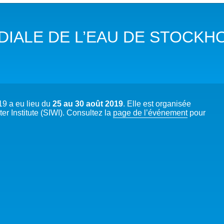
DANS LES OBJECTIFS DU DÉVELOPPEMENT DURABLE (ODD)
IALE DE L’EAU DE STOCKH
LIMAT
RSITÉ AQUATIQUE ET SOLUTIONS FONDÉES SUR LA NATURE
 LA WASH DANS LES CONTEXTES DE CRISES ET FRAGILITÉS
9 a eu lieu du
25 au 30 août 2019
. Elle est organisée
OLS, AGROÉCOLOGIE ET SÉCURITÉ ALIMENTAIRE
r Institute (SIWI). Consultez la
page de l’événement
pour
 EXPERTISES