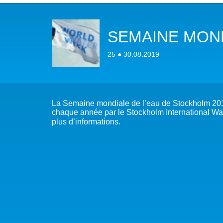
NOTRE MISSION
L’EAU 
SEMAINE MOND
NOTRE VISION
EAU & C
25 ● 30.08.2019
LES MEMBRES DU PFE
BIODIVE
NOTRE GOUVERNANCE
ACCÈS À
La Semaine mondiale de l’eau de Stockholm 201
NOTRE SECRÉTARIAT
EAUX, S
chaque année par le Stockholm International Wate
plus d’informations.
AUTRES