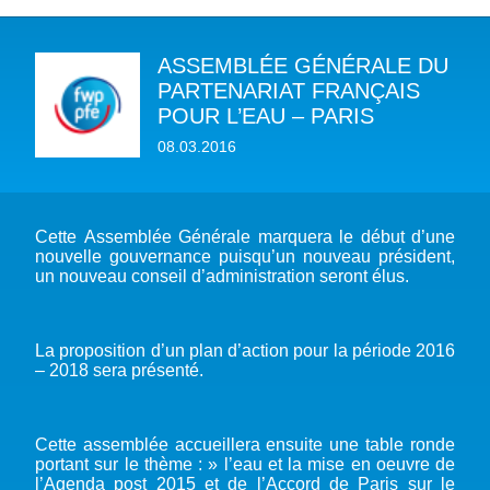
ASSEMBLÉE GÉNÉRALE DU
A PROPOS DU PFE
PARTENARIAT FRANÇAIS
POUR L’EAU – PARIS
NOTRE MISSION
NOTRE PLAIDOYER MULTI-ACTEUR
08.03.2016
NOTRE VISION
L’EAU DANS LES OBJECTIFS DU DÉVELOPPEMENT DURABLE (ODD)
NOS PRODUCTIONS
LES MEMBRES DU PFE
EAU & CLIMAT
ÉVÉNEMENTS
RÈGLEMENT DES COTISATIONS DES MEMBRES
NOTRE GOUVERNANCE
BIODIVERSITÉ AQUATIQUE ET SOLUTIONS FONDÉES SUR LA NATURE
Cette Assemblée Générale marquera le début d’une
DEVENIR MEMBRE
NOTRE SECRÉTARIAT
nouvelle gouvernance puisqu’un nouveau président,
COP29 CLIMAT – BAKOU 2024
PRESSE
ACCÈS À LA WASH DANS LES CONTEXTES DE CRISES ET FRAGILITÉS
un nouveau conseil d’administration seront élus.
FORUM URBAIN MONDIAL – LE CAIRE 2024
WASH ROAD MAP
EAUX, SOLS, AGROÉCOLOGIE ET SÉCURITÉ ALIMENTAIRE
COP16 BIODIVERSITÉ – CALI 2024
CRISE UKRAINIENNE 2022
AUTRES EXPERTISES
La proposition d’un plan d’action pour la période 2016
FORUM MONDIAL DE L’EAU – BALI 2024
– 2018 sera présenté.
COP28 CLIMAT – DUBAÏ 2023
CONFÉRENCE ONU SUR L’EAU – NEW YORK 2023
Cette assemblée accueillera ensuite une table ronde
TOUS LES ÉVÉNEMENTS
portant sur le thème : » l’eau et la mise en oeuvre de
l’Agenda post 2015 et de l’Accord de Paris sur le