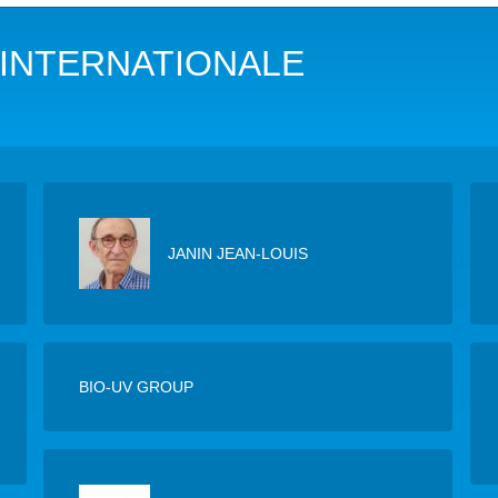
DANS LES OBJECTIFS DU DÉVELOPPEMENT DURABLE (ODD)
INTERNATIONALE
LIMAT
RSITÉ AQUATIQUE ET SOLUTIONS FONDÉES SUR LA NATURE
 LA WASH DANS LES CONTEXTES DE CRISES ET FRAGILITÉS
OLS, AGROÉCOLOGIE ET SÉCURITÉ ALIMENTAIRE
JANIN JEAN-LOUIS
 EXPERTISES
BIO-UV GROUP