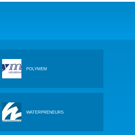
COP29 CLIMAT – BAKOU 2024
FORUM URBAIN MONDIAL – LE CAIRE 2024
COP16 BIODIVERSITÉ – CALI 2024
FORUM MONDIAL DE L’EAU – BALI 2024
COP28 CLIMAT – DUBAÏ 2023
POLYMEM
CONFÉRENCE ONU SUR L’EAU – NEW YORK 2023
TOUS LES ÉVÉNEMENTS
WATERPRENEURS