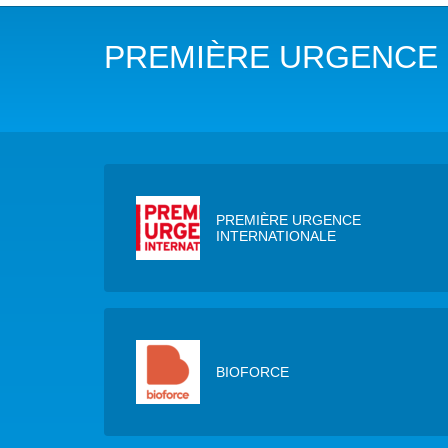
NOTRE MISSION
L’EAU 
PREMIÈRE URGENCE 
NOTRE VISION
EAU & C
LES MEMBRES DU PFE
BIODIVE
NOTRE GOUVERNANCE
ACCÈS À
NOTRE SECRÉTARIAT
EAUX, S
PREMIÈRE URGENCE
INTERNATIONALE
AUTRES
BIOFORCE