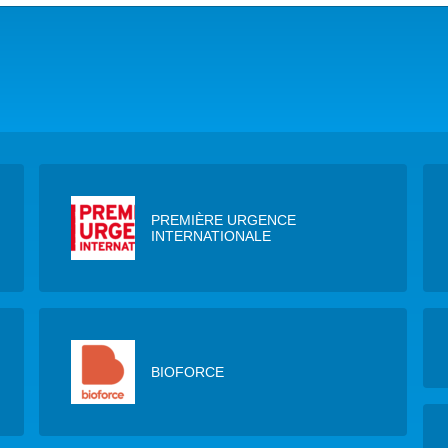
DANS LES OBJECTIFS DU DÉVELOPPEMENT DURABLE (ODD)
LIMAT
RSITÉ AQUATIQUE ET SOLUTIONS FONDÉES SUR LA NATURE
 LA WASH DANS LES CONTEXTES DE CRISES ET FRAGILITÉS
OLS, AGROÉCOLOGIE ET SÉCURITÉ ALIMENTAIRE
PREMIÈRE URGENCE
INTERNATIONALE
 EXPERTISES
BIOFORCE