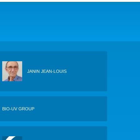
COP29 CLIMAT – BAKOU 2024
FORUM URBAIN MONDIAL – LE CAIRE 2024
COP16 BIODIVERSITÉ – CALI 2024
FORUM MONDIAL DE L’EAU – BALI 2024
COP28 CLIMAT – DUBAÏ 2023
JANIN JEAN-LOUIS
CONFÉRENCE ONU SUR L’EAU – NEW YORK 2023
TOUS LES ÉVÉNEMENTS
BIO-UV GROUP