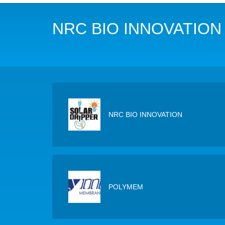
NOTRE MISSION
L’EAU 
NRC BIO INNOVATION
NOTRE VISION
EAU & C
LES MEMBRES DU PFE
BIODIVE
NOTRE GOUVERNANCE
ACCÈS À
NOTRE SECRÉTARIAT
EAUX, S
NRC BIO INNOVATION
AUTRES
POLYMEM