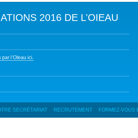
DANS LES OBJECTIFS DU DÉVELOPPEMENT DURABLE (ODD)
TIONS 2016 DE L’OIEAU
LIMAT
RSITÉ AQUATIQUE ET SOLUTIONS FONDÉES SUR LA NATURE
 LA WASH DANS LES CONTEXTES DE CRISES ET FRAGILITÉS
par l’OIeau ici.
OLS, AGROÉCOLOGIE ET SÉCURITÉ ALIMENTAIRE
 EXPERTISES
TRE SECRÉTARIAT
RECRUTEMENT
FORMEZ-VOUS E