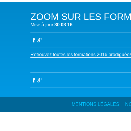
NOTRE MISSION
L’EAU 
ZOOM SUR LES FORMA
NOTRE VISION
EAU & C
Mise à jour
30.03.16
LES MEMBRES DU PFE
BIODIVE
NOTRE GOUVERNANCE
ACCÈS À
Retrouvez toutes les formations 2016 prodiguées 
NOTRE SECRÉTARIAT
EAUX, S
AUTRES
MENTIONS LÉGALES
NO