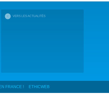
COP29 CLIMAT – BAKOU 2024
VERS LES ACTUALITÉS
FORUM URBAIN MONDIAL – LE CAIRE 2024
COP16 BIODIVERSITÉ – CALI 2024
FORUM MONDIAL DE L’EAU – BALI 2024
COP28 CLIMAT – DUBAÏ 2023
CONFÉRENCE ONU SUR L’EAU – NEW YORK 2023
TOUS LES ÉVÉNEMENTS
N FRANCE !
ETHICWEB