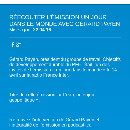
RÉECOUTER L’ÉMISSION UN JOUR
A PROPOS DU PFE
DANS LE MONDE AVEC GÉRARD PAYEN
Mise à jour
22.04.16
NOTRE MISSION
NOTRE PLAIDOYER MULTI-ACTEUR
NOTRE VISION
L’EAU DANS LES OBJECTIFS DU DÉVELOPPEMENT DURABLE (ODD)
NOS PRODUCTIONS
LES MEMBRES DU PFE
EAU & CLIMAT
ÉVÉNEMENTS
Gérard Payen, président du groupe de travail Objectifs
RÈGLEMENT DES COTISATIONS DES MEMBRES
NOTRE GOUVERNANCE
BIODIVERSITÉ AQUATIQUE ET SOLUTIONS FONDÉES SUR LA NATURE
de développement durable du PFE, était l’un des
DEVENIR MEMBRE
NOTRE SECRÉTARIAT
COP29 CLIMAT – BAKOU 2024
invités de l’émission « un jour dans le monde » le 14
PRESSE
ACCÈS À LA WASH DANS LES CONTEXTES DE CRISES ET FRAGILITÉS
avril sur la radio France Inter.
FORUM URBAIN MONDIAL – LE CAIRE 2024
WASH ROAD MAP
EAUX, SOLS, AGROÉCOLOGIE ET SÉCURITÉ ALIMENTAIRE
COP16 BIODIVERSITÉ – CALI 2024
CRISE UKRAINIENNE 2022
AUTRES EXPERTISES
FORUM MONDIAL DE L’EAU – BALI 2024
Titre de cette émission : « L’eau, un enjeu
géopolitique ».
COP28 CLIMAT – DUBAÏ 2023
CONFÉRENCE ONU SUR L’EAU – NEW YORK 2023
TOUS LES ÉVÉNEMENTS
Retrouvez l’intervention de Gérard Payen et
l’intégralité de l’émission en podcast ici.