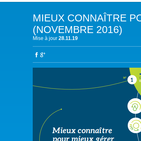
NOTRE MISSION
L’EAU 
MIEUX CONNAÎTRE P
NOTRE VISION
EAU & C
(NOVEMBRE 2016)
LES MEMBRES DU PFE
BIODIVE
Mise à jour
28.11.19
NOTRE GOUVERNANCE
ACCÈS À
NOTRE SECRÉTARIAT
EAUX, S
AUTRES