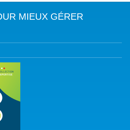
DANS LES OBJECTIFS DU DÉVELOPPEMENT DURABLE (ODD)
OUR MIEUX GÉRER
LIMAT
RSITÉ AQUATIQUE ET SOLUTIONS FONDÉES SUR LA NATURE
 LA WASH DANS LES CONTEXTES DE CRISES ET FRAGILITÉS
OLS, AGROÉCOLOGIE ET SÉCURITÉ ALIMENTAIRE
 EXPERTISES