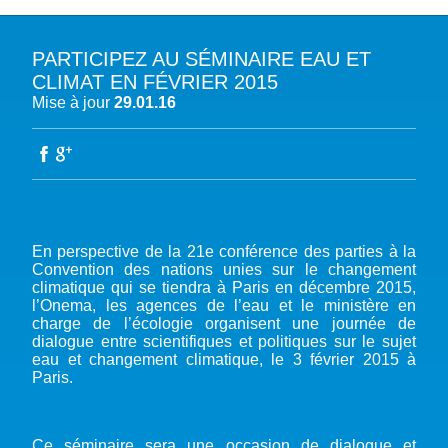
PARTICIPEZ AU SÉMINAIRE EAU ET
A PROPOS DU PFE
CLIMAT EN FÉVRIER 2015
Mise à jour
29.01.16
NOTRE MISSION
NOTRE PLAIDOYER MULTI-ACTEUR
NOTRE VISION
L’EAU DANS LES OBJECTIFS DU DÉVELOPPEMENT DURABLE (ODD)
NOS PRODUCTIONS
LES MEMBRES DU PFE
EAU & CLIMAT
ÉVÉNEMENTS
RÈGLEMENT DES COTISATIONS DES MEMBRES
NOTRE GOUVERNANCE
BIODIVERSITÉ AQUATIQUE ET SOLUTIONS FONDÉES SUR LA NATURE
DEVENIR MEMBRE
NOTRE SECRÉTARIAT
COP29 CLIMAT – BAKOU 2024
PRESSE
ACCÈS À LA WASH DANS LES CONTEXTES DE CRISES ET FRAGILITÉS
En perspective de la 21e conférence des parties à la
FORUM URBAIN MONDIAL – LE CAIRE 2024
Convention des nations unies sur le changement
WASH ROAD MAP
EAUX, SOLS, AGROÉCOLOGIE ET SÉCURITÉ ALIMENTAIRE
climatique qui se tiendra à Paris en décembre 2015,
COP16 BIODIVERSITÉ – CALI 2024
CRISE UKRAINIENNE 2022
AUTRES EXPERTISES
l’Onema, les agences de l’eau et le ministère en
charge de l’écologie organisent une journée de
FORUM MONDIAL DE L’EAU – BALI 2024
dialogue entre scientifiques et politiques sur le sujet
COP28 CLIMAT – DUBAÏ 2023
eau et changement climatique, le 3 février 2015 à
Paris.
CONFÉRENCE ONU SUR L’EAU – NEW YORK 2023
TOUS LES ÉVÉNEMENTS
Ce séminaire sera une occasion de dialogue et