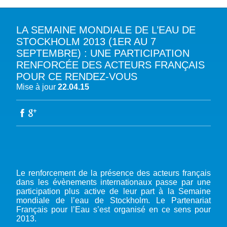
LA SEMAINE MONDIALE DE L’EAU DE
A PROPOS DU PFE
STOCKHOLM 2013 (1ER AU 7
SEPTEMBRE) : UNE PARTICIPATION
NOTRE MISSION
NOTRE PLAIDOYER MULTI-ACTEUR
RENFORCÉE DES ACTEURS FRANÇAIS
NOTRE VISION
POUR CE RENDEZ-VOUS
L’EAU DANS LES OBJECTIFS DU DÉVELOPPEMENT DURABLE (ODD)
NOS PRODUCTIONS
Mise à jour
22.04.15
LES MEMBRES DU PFE
EAU & CLIMAT
ÉVÉNEMENTS
RÈGLEMENT DES COTISATIONS DES MEMBRES
NOTRE GOUVERNANCE
BIODIVERSITÉ AQUATIQUE ET SOLUTIONS FONDÉES SUR LA NATURE
DEVENIR MEMBRE
NOTRE SECRÉTARIAT
COP29 CLIMAT – BAKOU 2024
PRESSE
ACCÈS À LA WASH DANS LES CONTEXTES DE CRISES ET FRAGILITÉS
FORUM URBAIN MONDIAL – LE CAIRE 2024
WASH ROAD MAP
EAUX, SOLS, AGROÉCOLOGIE ET SÉCURITÉ ALIMENTAIRE
COP16 BIODIVERSITÉ – CALI 2024
CRISE UKRAINIENNE 2022
AUTRES EXPERTISES
FORUM MONDIAL DE L’EAU – BALI 2024
Le renforcement de la présence des acteurs français
COP28 CLIMAT – DUBAÏ 2023
dans les évènements internationaux passe par une
participation plus active de leur part à la Semaine
CONFÉRENCE ONU SUR L’EAU – NEW YORK 2023
mondiale de l’eau de Stockholm. Le Partenariat
TOUS LES ÉVÉNEMENTS
Français pour l’Eau s’est organisé en ce sens pour
2013.