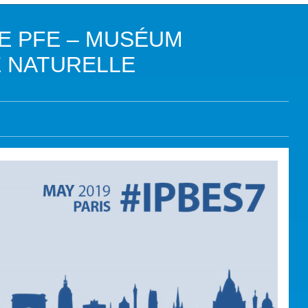
DANS LES OBJECTIFS DU DÉVELOPPEMENT DURABLE (ODD)
E PFE – MUSÉUM
LIMAT
E NATURELLE
RSITÉ AQUATIQUE ET SOLUTIONS FONDÉES SUR LA NATURE
 LA WASH DANS LES CONTEXTES DE CRISES ET FRAGILITÉS
OLS, AGROÉCOLOGIE ET SÉCURITÉ ALIMENTAIRE
 EXPERTISES