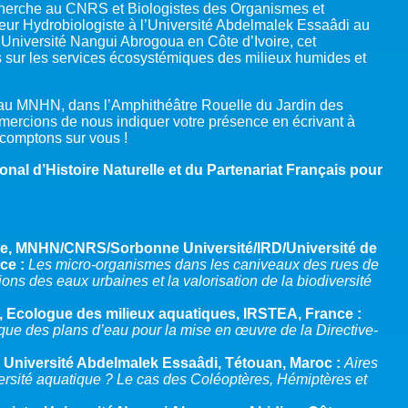
herche au CNRS et Biologistes des Organismes et
ur Hydrobiologiste à l’Université Abdelmalek Essaâdi au
’Université Nangui Abrogoua en Côte d’Ivoire, cet
 sur les services écosystémiques des milieux humides et
h au MNHN, dans l’Amphithéâtre Rouelle du Jardin des
remercions de nous indiquer votre présence en écrivant à
 comptons sur vous !
al d’Histoire Naturelle et du Partenariat Français pour
he, MNHN/CNRS/Sorbonne Université/IRD/Université de
ce :
Les micro-organismes dans les caniveaux des rues de
ions des eaux urbaines et la valorisation de la biodiversité
he, Ecologue des milieux aquatiques, IRSTEA, France :
que des plans d’eau pour la mise en œuvre de la Directive-
 Université Abdelmalek Essaâdi, Tétouan, Maroc :
Aires
versité aquatique ? Le cas des Coléoptères, Hémiptères et