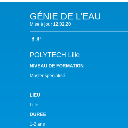
NOTRE MISSION
L’EAU 
GÉNIE DE L’EAU
NOTRE VISION
EAU & C
Mise à jour
12.02.20
LES MEMBRES DU PFE
BIODIVE
NOTRE GOUVERNANCE
ACCÈS À
POLYTECH Lille
NOTRE SECRÉTARIAT
EAUX, S
NIVEAU DE FORMATION
AUTRES
Master spécialisé
LIEU
Lille
DUREE
1-2 ans