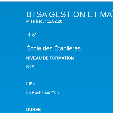
NOTRE MISSION
L’EAU 
BTSA GESTION ET MAÎ
NOTRE VISION
EAU & C
Mise à jour
11.02.20
LES MEMBRES DU PFE
BIODIVE
NOTRE GOUVERNANCE
ACCÈS À
École des Établières
NOTRE SECRÉTARIAT
EAUX, S
NIVEAU DE FORMATION
AUTRES
BTS
LIEU
La Roche-sur-Yon
DUREE