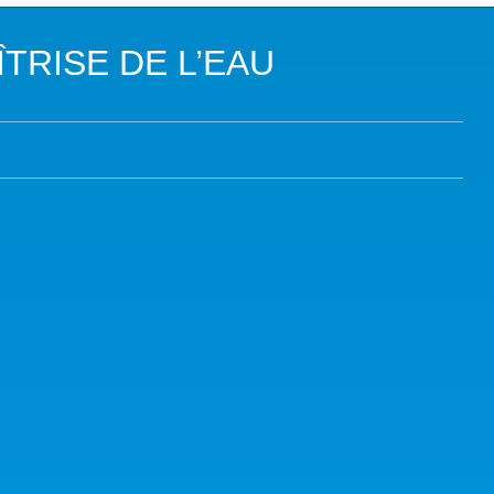
DANS LES OBJECTIFS DU DÉVELOPPEMENT DURABLE (ODD)
TRISE DE L’EAU
LIMAT
RSITÉ AQUATIQUE ET SOLUTIONS FONDÉES SUR LA NATURE
 LA WASH DANS LES CONTEXTES DE CRISES ET FRAGILITÉS
OLS, AGROÉCOLOGIE ET SÉCURITÉ ALIMENTAIRE
 EXPERTISES