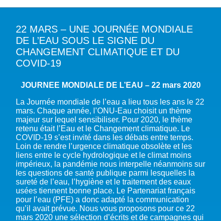
22 MARS – UNE JOURNÉE MONDIALE
A PROPOS DU PFE
DE L’EAU SOUS LE SIGNE DU
CHANGEMENT CLIMATIQUE ET DU
NOTRE MISSION
NOTRE PLAIDOYER MULTI-ACTEUR
COVID-19
NOTRE VISION
L’EAU DANS LES OBJECTIFS DU DÉVELOPPEMENT DURABLE (ODD)
NOS PRODUCTIONS
JOURNEE MONDIALE DE L’EAU – 22 mars 2020
LES MEMBRES DU PFE
EAU & CLIMAT
ÉVÉNEMENTS
RÈGLEMENT DES COTISATIONS DES MEMBRES
NOTRE GOUVERNANCE
La Journée mondiale de l’eau a lieu tous les ans le 22
BIODIVERSITÉ AQUATIQUE ET SOLUTIONS FONDÉES SUR LA NATURE
mars. Chaque année, l’ONU-Eau choisit un thème
DEVENIR MEMBRE
NOTRE SECRÉTARIAT
COP29 CLIMAT – BAKOU 2024
PRESSE
majeur sur lequel sensibiliser. Pour 2020, le thème
ACCÈS À LA WASH DANS LES CONTEXTES DE CRISES ET FRAGILITÉS
retenu était l’Eau et le Changement climatique. Le
FORUM URBAIN MONDIAL – LE CAIRE 2024
WASH ROAD MAP
EAUX, SOLS, AGROÉCOLOGIE ET SÉCURITÉ ALIMENTAIRE
COVID-19 s’est invité dans les débats entre temps.
COP16 BIODIVERSITÉ – CALI 2024
Loin de rendre l’urgence climatique obsolète et les
CRISE UKRAINIENNE 2022
AUTRES EXPERTISES
liens entre le cycle hydrologique et le climat moins
FORUM MONDIAL DE L’EAU – BALI 2024
impérieux, la pandémie nous interpelle néanmoins sur
les questions de santé publique parmi lesquelles la
COP28 CLIMAT – DUBAÏ 2023
sureté de l’eau, l’hygiène et le traitement des eaux
CONFÉRENCE ONU SUR L’EAU – NEW YORK 2023
usées tiennent bonne place. Le Partenariat français
pour l’eau (PFE) a donc adapté la communication
TOUS LES ÉVÉNEMENTS
qu’il avait prévue. Nous vous proposons pour ce 22
mars 2020 une sélection d’écrits et de campagnes qui