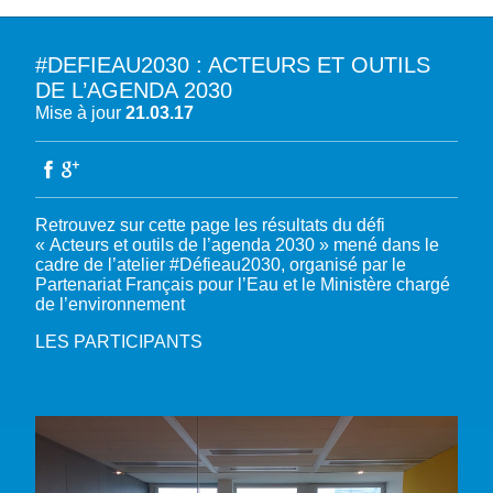
#DEFIEAU2030 : ACTEURS ET OUTILS
A PROPOS DU PFE
DE L’AGENDA 2030
Mise à jour
21.03.17
NOTRE MISSION
NOTRE PLAIDOYER MULTI-ACTEUR
NOTRE VISION
L’EAU DANS LES OBJECTIFS DU DÉVELOPPEMENT DURABLE (ODD)
NOS PRODUCTIONS
LES MEMBRES DU PFE
EAU & CLIMAT
ÉVÉNEMENTS
Retrouvez sur cette page les résultats du défi
RÈGLEMENT DES COTISATIONS DES MEMBRES
NOTRE GOUVERNANCE
BIODIVERSITÉ AQUATIQUE ET SOLUTIONS FONDÉES SUR LA NATURE
« Acteurs et outils de l’agenda 2030 » mené dans le
DEVENIR MEMBRE
NOTRE SECRÉTARIAT
COP29 CLIMAT – BAKOU 2024
cadre de l’atelier #Défieau2030, organisé par le
PRESSE
ACCÈS À LA WASH DANS LES CONTEXTES DE CRISES ET FRAGILITÉS
Partenariat Français pour l’Eau et le Ministère chargé
FORUM URBAIN MONDIAL – LE CAIRE 2024
WASH ROAD MAP
EAUX, SOLS, AGROÉCOLOGIE ET SÉCURITÉ ALIMENTAIRE
de l’environnement
COP16 BIODIVERSITÉ – CALI 2024
CRISE UKRAINIENNE 2022
AUTRES EXPERTISES
LES PARTICIPANTS
FORUM MONDIAL DE L’EAU – BALI 2024
COP28 CLIMAT – DUBAÏ 2023
CONFÉRENCE ONU SUR L’EAU – NEW YORK 2023
TOUS LES ÉVÉNEMENTS