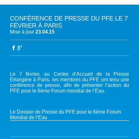
CONFÉRENCE DE PRESSE DU PFE LE 7
A PROPOS DU PFE
FÉVRIER À PARIS
Mise à jour
23.04.15
NOTRE MISSION
NOTRE PLAIDOYER MULTI-ACTEUR
NOTRE VISION
L’EAU DANS LES OBJECTIFS DU DÉVELOPPEMENT DURABLE (ODD)
NOS PRODUCTIONS
LES MEMBRES DU PFE
EAU & CLIMAT
ÉVÉNEMENTS
RÈGLEMENT DES COTISATIONS DES MEMBRES
NOTRE GOUVERNANCE
BIODIVERSITÉ AQUATIQUE ET SOLUTIONS FONDÉES SUR LA NATURE
DEVENIR MEMBRE
NOTRE SECRÉTARIAT
COP29 CLIMAT – BAKOU 2024
Le 7 février, au Centre d’Accueil de la Presse
PRESSE
ACCÈS À LA WASH DANS LES CONTEXTES DE CRISES ET FRAGILITÉS
Etrangère à Paris, les membres du PFE ont tenu une
FORUM URBAIN MONDIAL – LE CAIRE 2024
conférence de presse, afin de présenter l’action du
WASH ROAD MAP
EAUX, SOLS, AGROÉCOLOGIE ET SÉCURITÉ ALIMENTAIRE
PFE pour le 6ème Forum mondial de l’Eau.
COP16 BIODIVERSITÉ – CALI 2024
CRISE UKRAINIENNE 2022
AUTRES EXPERTISES
FORUM MONDIAL DE L’EAU – BALI 2024
COP28 CLIMAT – DUBAÏ 2023
Le Dossier de Presse du PFE pour le 6ème Forum
Mondial de l’Eau
CONFÉRENCE ONU SUR L’EAU – NEW YORK 2023
TOUS LES ÉVÉNEMENTS