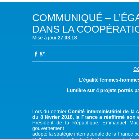
NOTRE MISSION
L’EAU 
COMMUNIQUÉ – L’ÉG
NOTRE VISION
EAU & C
DANS LA COOPÉRATI
LES MEMBRES DU PFE
BIODIVE
Mise à jour
27.03.18
NOTRE GOUVERNANCE
ACCÈS À
NOTRE SECRÉTARIAT
EAUX, S
C
AUTRES
L’égalité femmes-hommes
Lumière sur 4 projets portés par
Lors du dernier
Comité interministériel de la
du 8 février 2018, la France a réaffirmé so
Président de la République, Emmanuel Mac
gouverneme
adopté la stratégie internationale de la France 