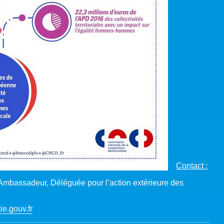
Contact :
’Ambassadeur, Déléguée pour l’action extérieure des
e.gouv.fr