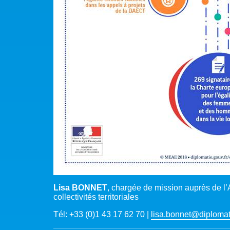
Lisa BONNET
, chargée de mission auprès de l
collectivités territoriales
Tél: +33 (0)1 43 17 62 70 |
lisa.bonnet@diplomati