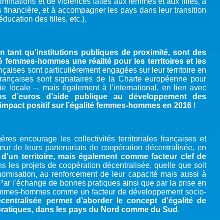
riminations et de violences faites aux femmes et aux filles, à
 financière, et à accompagner les pays dans leur transition
ucation des filles, etc.).
, en tant qu’institutions publiques de proximité, sont des
té femmes-hommes une réalité pour les territoires et les
rançaises sont particulièrement engagées sur leur territoire en
s françaises sont signataires de la Charte européenne pour
 locale –, mais également à l’international, en lien avec
ons d’euros d’aide publique au développement des
un impact positif sur l’égalité femmes-hommes en 2016
!
res encourage les collectivités territoriales françaises et
œur de leurs partenariats de coopération décentralisée, en
d’un territoire, mais également comme facteur clef de
s les projets de coopération décentralisée, quelle que soit
tonomisation, au renforcement de leur capacité mais aussi à
e. Par l’échange de bonnes pratiques ainsi que par la prise en
femmes-hommes comme un facteur de développement socio-
centralisée permet d’aborder le concept d’égalité de
 pratiques, dans les pays du Nord comme du Sud
.