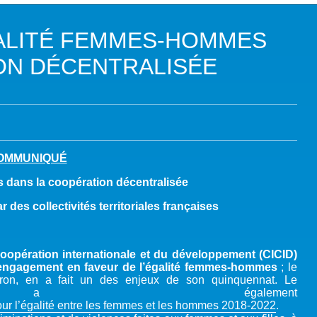
DANS LES OBJECTIFS DU DÉVELOPPEMENT DURABLE (ODD)
ALITÉ FEMMES-HOMMES
LIMAT
ON DÉCENTRALISÉE
RSITÉ AQUATIQUE ET SOLUTIONS FONDÉES SUR LA NATURE
 LA WASH DANS LES CONTEXTES DE CRISES ET FRAGILITÉS
OLS, AGROÉCOLOGIE ET SÉCURITÉ ALIMENTAIRE
OMMUNIQUÉ
 EXPERTISES
 dans la coopération décentralisée
 des collectivités territoriales françaises
 coopération internationale et du développement (CICID)
n engagement en faveur de l’égalité femmes-hommes
; le
ron, en a fait un des enjeux de son quinquennat. Le
nt a également
pour l’égalité entre les femmes et les hommes 2018-2022
.