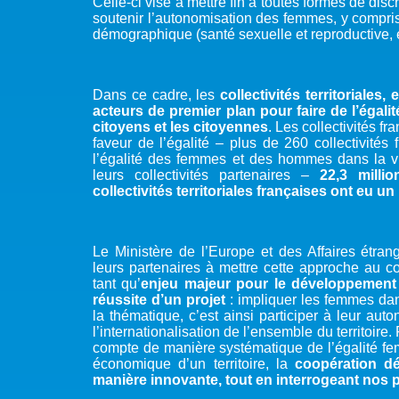
Celle-ci vise à mettre fin à toutes formes de disc
soutenir l’autonomisation des femmes, y compris
démographique (santé sexuelle et reproductive, éd
Dans ce cadre, les
collectivités territoriales
acteurs de premier plan pour faire de l’égali
citoyens et les citoyennes
. Les collectivités f
faveur de l’égalité – plus de 260 collectivité
l’égalité des femmes et des hommes dans la vie
leurs collectivités partenaires –
22,3 milli
collectivités territoriales françaises ont eu 
Le Ministère de l’Europe et des Affaires étrangè
leurs partenaires à mettre cette approche au c
tant qu’
enjeu majeur pour le développement 
réussite d’un projet
: impliquer les femmes dan
la thématique, c’est ainsi participer à leur au
l’internationalisation de l’ensemble du territoir
compte de manière systématique de l’égalité 
économique d’un territoire, la
coopération dé
manière innovante, tout en interrogeant nos