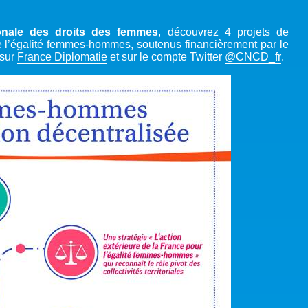
ionale des droits des femmes
, découvrez 4 projets de
e l’égalité femmes-hommes, soutenus financièrement par le
 sur
France Diplomatie
et sur le compte Twitter
@CNCD_fr
.