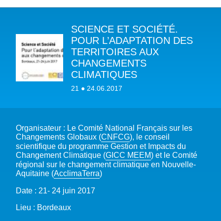
SCIENCE ET SOCIÉTÉ.
A PROPOS DU PFE
POUR L’ADAPTATION DES
TERRITOIRES AUX
NOTRE MISSION
NOTRE PLAIDOYER MULTI-ACTEUR
CHANGEMENTS
NOTRE VISION
CLIMATIQUES
L’EAU DANS LES OBJECTIFS DU DÉVELOPPEMENT DURABLE (ODD)
NOS PRODUCTIONS
LES MEMBRES DU PFE
21 ● 24.06.2017
EAU & CLIMAT
ÉVÉNEMENTS
RÈGLEMENT DES COTISATIONS DES MEMBRES
NOTRE GOUVERNANCE
BIODIVERSITÉ AQUATIQUE ET SOLUTIONS FONDÉES SUR LA NATURE
DEVENIR MEMBRE
NOTRE SECRÉTARIAT
COP29 CLIMAT – BAKOU 2024
PRESSE
ACCÈS À LA WASH DANS LES CONTEXTES DE CRISES ET FRAGILITÉS
Organisateur : Le Comité National Français sur les
FORUM URBAIN MONDIAL – LE CAIRE 2024
WASH ROAD MAP
EAUX, SOLS, AGROÉCOLOGIE ET SÉCURITÉ ALIMENTAIRE
Changements Globaux (
CNFCG
), le conseil
COP16 BIODIVERSITÉ – CALI 2024
scientifique du programme Gestion et Impacts du
CRISE UKRAINIENNE 2022
AUTRES EXPERTISES
Changement Climatique (
GICC MEEM
) et le Comité
FORUM MONDIAL DE L’EAU – BALI 2024
régional sur le changement climatique en Nouvelle-
Aquitaine (
AcclimaTerra
)
COP28 CLIMAT – DUBAÏ 2023
CONFÉRENCE ONU SUR L’EAU – NEW YORK 2023
Date : 21- 24 juin 2017
TOUS LES ÉVÉNEMENTS
Lieu : Bordeaux