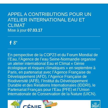
APPEL A CONTRIBUTIONS POUR UN
A PROPOS DU PFE
ATELIER INTERNATIONAL EAU ET
CLIMAT
NOTRE MISSION
NOTRE PLAIDOYER MULTI-ACTEUR
Mise à jour
07.03.17
NOTRE VISION
L’EAU DANS LES OBJECTIFS DU DÉVELOPPEMENT DURABLE (ODD)
NOS PRODUCTIONS
LES MEMBRES DU PFE
EAU & CLIMAT
ÉVÉNEMENTS
RÈGLEMENT DES COTISATIONS DES MEMBRES
NOTRE GOUVERNANCE
BIODIVERSITÉ AQUATIQUE ET SOLUTIONS FONDÉES SUR LA NATURE
En perspective de la COP23 et du Forum Mondial de
DEVENIR MEMBRE
NOTRE SECRÉTARIAT
COP29 CLIMAT – BAKOU 2024
PRESSE
ACCÈS À LA WASH DANS LES CONTEXTES DE CRISES ET FRAGILITÉS
l’Eau, l’Agence de l’eau Seine-Normandie organise
un atelier international Eau et Climat « Génie
FORUM URBAIN MONDIAL – LE CAIRE 2024
WASH ROAD MAP
EAUX, SOLS, AGROÉCOLOGIE ET SÉCURITÉ ALIMENTAIRE
écologique et risques climatiques » en septembre à
COP16 BIODIVERSITÉ – CALI 2024
Paris, en partenariat avec l’Agence Française de
CRISE UKRAINIENNE 2022
AUTRES EXPERTISES
Développement (AFD), l’Agence Française de
FORUM MONDIAL DE L’EAU – BALI 2024
Biodiversité (AFB), l’Institut du Développement
COP28 CLIMAT – DUBAÏ 2023
Durable et des Relations Internationales (IDDRI), le
Partenariat Français pour l’Eau (PFE) et l’Union
CONFÉRENCE ONU SUR L’EAU – NEW YORK 2023
Internationale de Conservation de la Nature (UICN).
TOUS LES ÉVÉNEMENTS