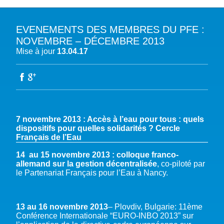
EVENEMENTS DES MEMBRES DU PFE :
A PROPOS DU PFE
NOVEMBRE – DÉCEMBRE 2013
Mise à jour
13.04.17
NOTRE MISSION
NOTRE PLAIDOYER MULTI-ACTEUR
NOTRE VISION
L’EAU DANS LES OBJECTIFS DU DÉVELOPPEMENT DURABLE (ODD)
NOS PRODUCTIONS
LES MEMBRES DU PFE
EAU & CLIMAT
ÉVÉNEMENTS
RÈGLEMENT DES COTISATIONS DES MEMBRES
NOTRE GOUVERNANCE
BIODIVERSITÉ AQUATIQUE ET SOLUTIONS FONDÉES SUR LA NATURE
DEVENIR MEMBRE
NOTRE SECRÉTARIAT
COP29 CLIMAT – BAKOU 2024
7 novembre 2013 : Accès à l’eau pour tous : quels
PRESSE
ACCÈS À LA WASH DANS LES CONTEXTES DE CRISES ET FRAGILITÉS
dispositifs pour quelles solidarités ? Cercle
FORUM URBAIN MONDIAL – LE CAIRE 2024
Français de l’Eau
WASH ROAD MAP
EAUX, SOLS, AGROÉCOLOGIE ET SÉCURITÉ ALIMENTAIRE
COP16 BIODIVERSITÉ – CALI 2024
CRISE UKRAINIENNE 2022
AUTRES EXPERTISES
14 au 15 novembre 2013 : colloque franco-
FORUM MONDIAL DE L’EAU – BALI 2024
allemand sur la gestion décentralisée
, co-piloté par
le Partenariat Français pour l’Eau à Nancy.
COP28 CLIMAT – DUBAÏ 2023
CONFÉRENCE ONU SUR L’EAU – NEW YORK 2023
TOUS LES ÉVÉNEMENTS
13 au 16 novembre 2013
– Plovdiv, Bulgarie: 11ème
Conférence Internationale “EURO-INBO 2013” sur