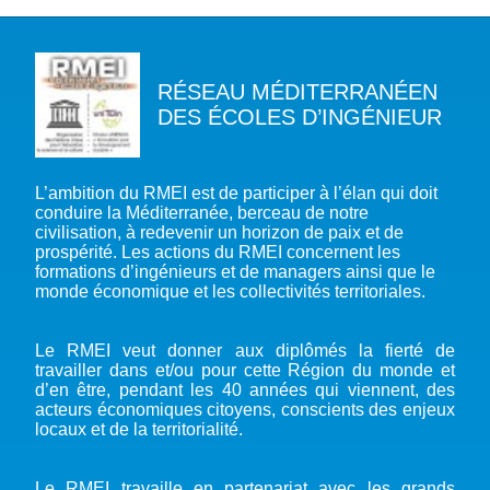
A PROPOS DU PFE
RÉSEAU MÉDITERRANÉEN
DES ÉCOLES D’INGÉNIEUR
NOTRE MISSION
NOTRE PLAIDOYER MULTI-ACTEUR
NOTRE VISION
L’EAU DANS LES OBJECTIFS DU DÉVELOPPEMENT DURABLE (ODD)
NOS PRODUCTIONS
LES MEMBRES DU PFE
L’ambition du RMEI est de participer à l’élan qui doit
EAU & CLIMAT
conduire la Méditerranée, berceau de notre
ÉVÉNEMENTS
RÈGLEMENT DES COTISATIONS DES MEMBRES
NOTRE GOUVERNANCE
civilisation, à redevenir un horizon de paix et de
BIODIVERSITÉ AQUATIQUE ET SOLUTIONS FONDÉES SUR LA NATURE
prospérité. Les actions du RMEI concernent les
DEVENIR MEMBRE
NOTRE SECRÉTARIAT
COP29 CLIMAT – BAKOU 2024
PRESSE
ACCÈS À LA WASH DANS LES CONTEXTES DE CRISES ET FRAGILITÉS
formations d’ingénieurs et de managers ainsi que le
FORUM URBAIN MONDIAL – LE CAIRE 2024
monde économique et les collectivités territoriales.
WASH ROAD MAP
EAUX, SOLS, AGROÉCOLOGIE ET SÉCURITÉ ALIMENTAIRE
COP16 BIODIVERSITÉ – CALI 2024
CRISE UKRAINIENNE 2022
AUTRES EXPERTISES
Le RMEI veut donner aux diplômés la fierté de
FORUM MONDIAL DE L’EAU – BALI 2024
travailler dans et/ou pour cette Région du monde et
COP28 CLIMAT – DUBAÏ 2023
d’en être, pendant les 40 années qui viennent, des
acteurs économiques citoyens, conscients des enjeux
CONFÉRENCE ONU SUR L’EAU – NEW YORK 2023
locaux et de la territorialité.
TOUS LES ÉVÉNEMENTS
Le RMEI travaille en partenariat avec les grands