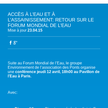
ACCÈS À L’EAU ET À
A PROPOS DU PFE
L’ASSAINISSEMENT: RETOUR SUR LE
FORUM MONDIAL DE L’EAU
NOTRE MISSION
NOTRE PLAIDOYER MULTI-ACTEUR
Mise à jour
23.04.15
NOTRE VISION
L’EAU DANS LES OBJECTIFS DU DÉVELOPPEMENT DURABLE (ODD)
NOS PRODUCTIONS
LES MEMBRES DU PFE
EAU & CLIMAT
ÉVÉNEMENTS
RÈGLEMENT DES COTISATIONS DES MEMBRES
NOTRE GOUVERNANCE
BIODIVERSITÉ AQUATIQUE ET SOLUTIONS FONDÉES SUR LA NATURE
DEVENIR MEMBRE
NOTRE SECRÉTARIAT
COP29 CLIMAT – BAKOU 2024
PRESSE
ACCÈS À LA WASH DANS LES CONTEXTES DE CRISES ET FRAGILITÉS
Suite au Forum Mondial de l’Eau, le groupe
FORUM URBAIN MONDIAL – LE CAIRE 2024
WASH ROAD MAP
EAUX, SOLS, AGROÉCOLOGIE ET SÉCURITÉ ALIMENTAIRE
Environnement de l’association des Ponts organise
COP16 BIODIVERSITÉ – CALI 2024
une
conférence jeudi 12 avril, 18h00 au Pavillon de
CRISE UKRAINIENNE 2022
AUTRES EXPERTISES
l’Eau à Paris.
FORUM MONDIAL DE L’EAU – BALI 2024
COP28 CLIMAT – DUBAÏ 2023
CONFÉRENCE ONU SUR L’EAU – NEW YORK 2023
Avec:
TOUS LES ÉVÉNEMENTS