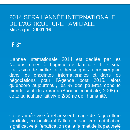
2014 SERA L’ANNÉE INTERNATIONALE
A PROPOS DU PFE
DE L’AGRICULTURE FAMILIALE
Mise à jour
29.01.16
NOTRE MISSION
NOTRE PLAIDOYER MULTI-ACTEUR
NOTRE VISION
L’EAU DANS LES OBJECTIFS DU DÉVELOPPEMENT DURABLE (ODD)
NOS PRODUCTIONS
LES MEMBRES DU PFE
EAU & CLIMAT
ÉVÉNEMENTS
L’année internationale 2014 est dédiée par les
RÈGLEMENT DES COTISATIONS DES MEMBRES
NOTRE GOUVERNANCE
BIODIVERSITÉ AQUATIQUE ET SOLUTIONS FONDÉES SUR LA NATURE
Nations unies à l’agriculture familiale. Elle sera
DEVENIR MEMBRE
NOTRE SECRÉTARIAT
COP29 CLIMAT – BAKOU 2024
l’occasion de mettre cette thématique au premier plan
PRESSE
ACCÈS À LA WASH DANS LES CONTEXTES DE CRISES ET FRAGILITÉS
dans les enceintes internationales et dans les
FORUM URBAIN MONDIAL – LE CAIRE 2024
WASH ROAD MAP
EAUX, SOLS, AGROÉCOLOGIE ET SÉCURITÉ ALIMENTAIRE
négociations pour l’Agenda post 2015, alors
qu’encore aujourd’hui, les ¾ des pauvres dans le
COP16 BIODIVERSITÉ – CALI 2024
CRISE UKRAINIENNE 2022
AUTRES EXPERTISES
monde sont des ruraux (Banque mondiale, 2008) et
FORUM MONDIAL DE L’EAU – BALI 2024
cette agriculture fait vivre 2/5ème de l’humanité.
COP28 CLIMAT – DUBAÏ 2023
CONFÉRENCE ONU SUR L’EAU – NEW YORK 2023
Cette année vise à rehausser l’image de l’agriculture
TOUS LES ÉVÉNEMENTS
familiale, en focalisant l’attention sur leur contribution
significative à l’éradication de la faim et de la pauvreté