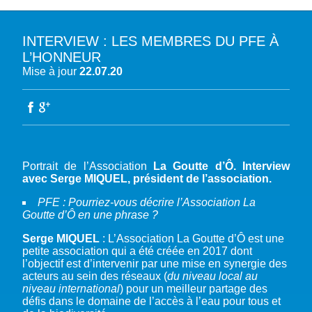
INTERVIEW : LES MEMBRES DU PFE À
A PROPOS DU PFE
L’HONNEUR
Mise à jour
22.07.20
NOTRE MISSION
NOTRE PLAIDOYER MULTI-ACTEUR
NOTRE VISION
L’EAU DANS LES OBJECTIFS DU DÉVELOPPEMENT DURABLE (ODD)
NOS PRODUCTIONS
LES MEMBRES DU PFE
EAU & CLIMAT
ÉVÉNEMENTS
RÈGLEMENT DES COTISATIONS DES MEMBRES
NOTRE GOUVERNANCE
BIODIVERSITÉ AQUATIQUE ET SOLUTIONS FONDÉES SUR LA NATURE
DEVENIR MEMBRE
NOTRE SECRÉTARIAT
COP29 CLIMAT – BAKOU 2024
Portrait de l’Association
La Goutte d’Ô. Interview
PRESSE
ACCÈS À LA WASH DANS LES CONTEXTES DE CRISES ET FRAGILITÉS
avec Serge MIQUEL, président de l’association.
FORUM URBAIN MONDIAL – LE CAIRE 2024
WASH ROAD MAP
EAUX, SOLS, AGROÉCOLOGIE ET SÉCURITÉ ALIMENTAIRE
PFE : Pourriez-vous décrire l’Association La
COP16 BIODIVERSITÉ – CALI 2024
CRISE UKRAINIENNE 2022
AUTRES EXPERTISES
Goutte d’Ô en une phrase ?
FORUM MONDIAL DE L’EAU – BALI 2024
Serge MIQUEL
: L’Association La Goutte d’Ô est une
COP28 CLIMAT – DUBAÏ 2023
petite association qui a été créée en 2017 dont
l’objectif est d’intervenir par une mise en synergie des
CONFÉRENCE ONU SUR L’EAU – NEW YORK 2023
acteurs au sein des réseaux (
du niveau local au
TOUS LES ÉVÉNEMENTS
niveau international
) pour un meilleur partage des
défis dans le domaine de l’accès à l’eau pour tous et