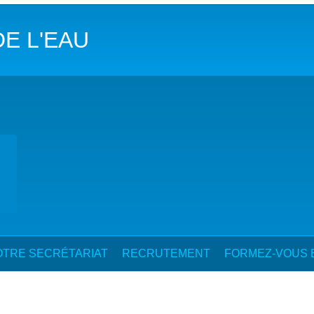
DANS LES OBJECTIFS DU DÉVELOPPEMENT DURABLE (ODD)
DE L'EAU
LIMAT
RSITÉ AQUATIQUE ET SOLUTIONS FONDÉES SUR LA NATURE
 LA WASH DANS LES CONTEXTES DE CRISES ET FRAGILITÉS
OLS, AGROÉCOLOGIE ET SÉCURITÉ ALIMENTAIRE
 EXPERTISES
TRE SECRÉTARIAT
RECRUTEMENT
FORMEZ-VOUS E