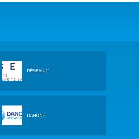
COP29 CLIMAT – BAKOU 2024
FORUM URBAIN MONDIAL – LE CAIRE 2024
COP16 BIODIVERSITÉ – CALI 2024
FORUM MONDIAL DE L’EAU – BALI 2024
COP28 CLIMAT – DUBAÏ 2023
RÉSEAU 11
CONFÉRENCE ONU SUR L’EAU – NEW YORK 2023
TOUS LES ÉVÉNEMENTS
DANONE