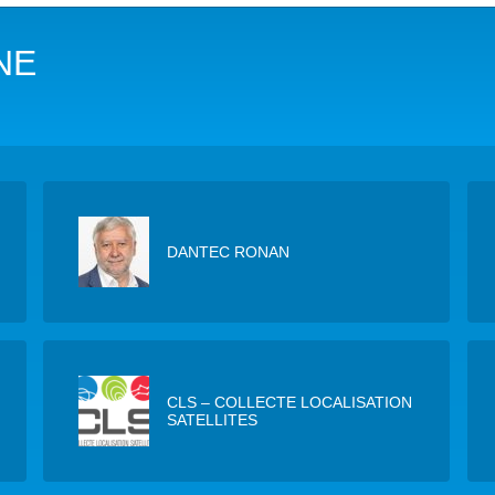
DANS LES OBJECTIFS DU DÉVELOPPEMENT DURABLE (ODD)
NE
LIMAT
RSITÉ AQUATIQUE ET SOLUTIONS FONDÉES SUR LA NATURE
 LA WASH DANS LES CONTEXTES DE CRISES ET FRAGILITÉS
OLS, AGROÉCOLOGIE ET SÉCURITÉ ALIMENTAIRE
DANTEC RONAN
 EXPERTISES
CLS – COLLECTE LOCALISATION
SATELLITES