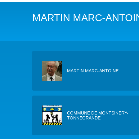
NOTRE MISSION
L’EAU 
MARTIN MARC-ANTOI
NOTRE VISION
EAU & C
LES MEMBRES DU PFE
BIODIVE
NOTRE GOUVERNANCE
ACCÈS À
NOTRE SECRÉTARIAT
EAUX, S
MARTIN MARC-ANTOINE
AUTRES
COMMUNE DE MONTSINERY-
TONNEGRANDE